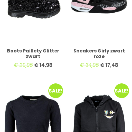
Boots Paillety Glitter
Sneakers Girly zwart
zwart
roze
€
29,95
€
14,98
€
34,95
€
17,48
SALE!
SALE!