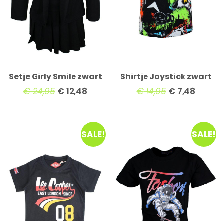
Setje Girly Smile zwart
Shirtje Joystick zwart
€
24,95
€
12,48
€
14,95
€
7,48
SALE!
SALE!