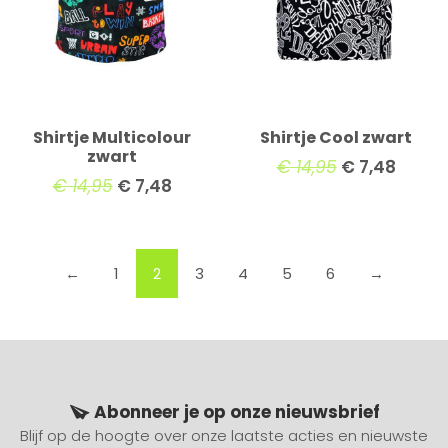
Shirtje Multicolour
Shirtje Cool zwart
zwart
€
14,95
€
7,48
€
14,95
€
7,48
←
1
2
3
4
5
6
→
Abonneer je op onze nieuwsbrief
Blijf op de hoogte over onze laatste acties en nieuwste