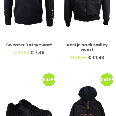
Sweater Dotsy zwart
Vestje back smiley
zwart
€
14,95
€
7,48
€
29,95
€
14,98
SALE!
SALE!