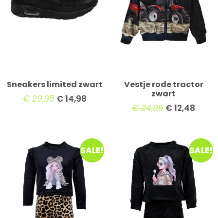
Sneakers limited zwart
Vestje rode tractor
zwart
€
29,95
€
14,98
€
24,95
€
12,48
SALE!
SALE!