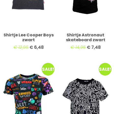
Shirtje Lee Cooper Boys
Shirtje Astronaut
zwart
skateboard zwart
€
12,95
€
6,48
€
14,95
€
7,48
SALE!
SALE!