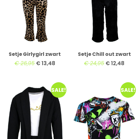
Setje Girlygirl zwart
Setje Chill out zwart
€
26,95
€
13,48
€
24,95
€
12,48
SALE!
SALE!