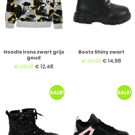
Hoodie Irons zwart grijs
Boots Shiny zwart
goud
€
29,95
€
14,98
€
24,95
€
12,48
SALE!
SALE!