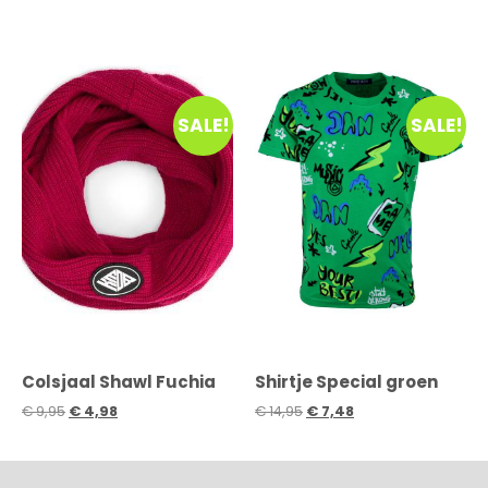
SALE!
SALE!
Colsjaal Shawl Fuchia
Shirtje Special groen
€
9,95
€
4,98
€
14,95
€
7,48