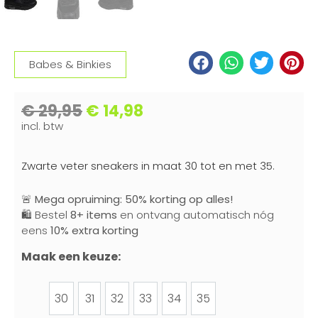
Babes & Binkies
€
29,95
€
14,98
incl. btw
Zwarte veter sneakers in maat 30 tot en met 35.
🚨
Mega opruiming: 50% korting op alles!
🛍️ Bestel
8+ items
en ontvang automatisch nóg
eens
10% extra korting
Maak een keuze:
30
31
32
33
34
35
30
31
32
33
34
35