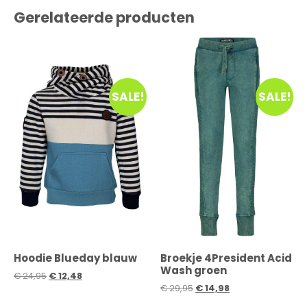
Gerelateerde producten
SALE!
SALE!
Hoodie Blueday blauw
Broekje 4President Acid
Wash groen
€
24,95
€
12,48
€
29,95
€
14,98