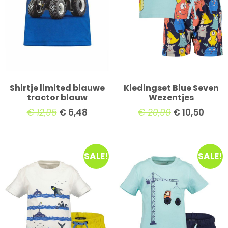
Shirtje limited blauwe
Kledingset Blue Seven
tractor blauw
Wezentjes
€
12,95
€
6,48
€
20,99
€
10,50
SALE!
SALE!