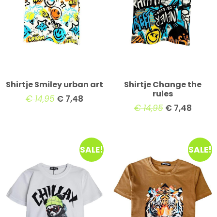
Shirtje Smiley urban art
Shirtje Change the
rules
€
14,95
€
7,48
€
14,95
€
7,48
SALE!
SALE!