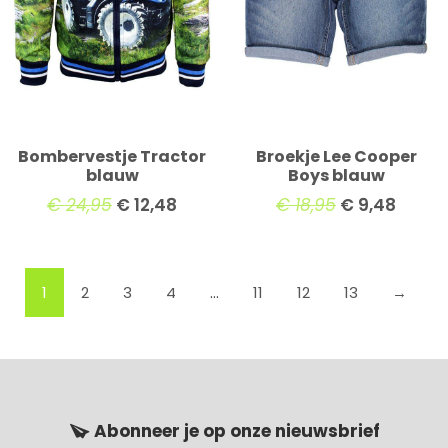
Bombervestje Tractor
Broekje Lee Cooper
blauw
Boys blauw
€
24,95
€
12,48
€
18,95
€
9,48
1
2
3
4
…
11
12
13
→
Abonneer je op onze nieuwsbrief