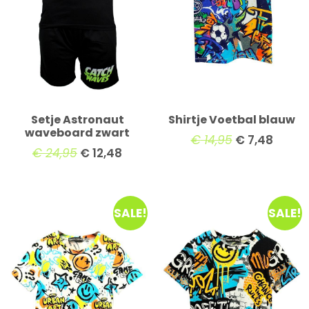
Setje Astronaut
Shirtje Voetbal blauw
waveboard zwart
€
14,95
€
7,48
€
24,95
€
12,48
SALE!
SALE!