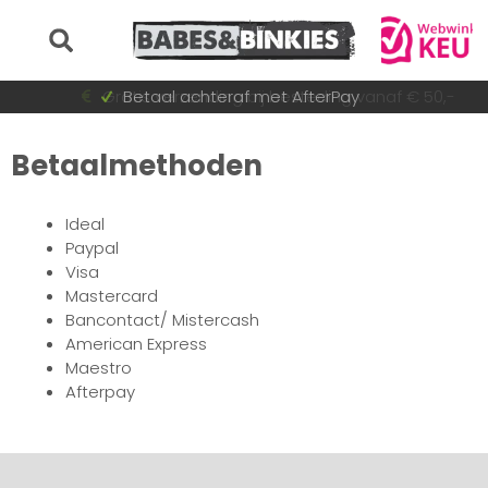
Voor 15:30 besteld = dezelfde dag verzonden!
Gratis verzending bij besteding vanaf € 50,-
Betaal achteraf met AfterPay
Snel wisselende collectie
Betaalmethoden
Ideal
Paypal
Visa
Mastercard
Bancontact/ Mistercash
American Express
Maestro
Afterpay