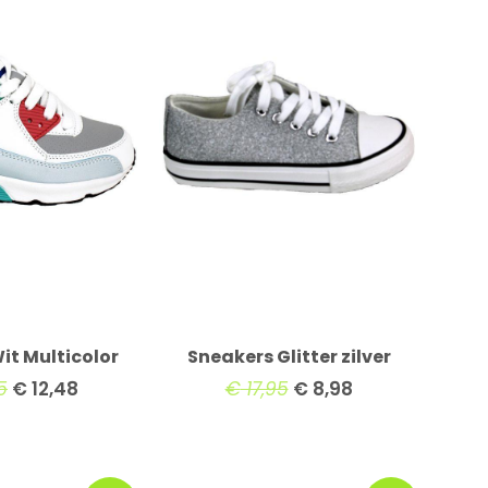
it Multicolor
Sneakers Glitter zilver
5
€
12,48
€
17,95
€
8,98