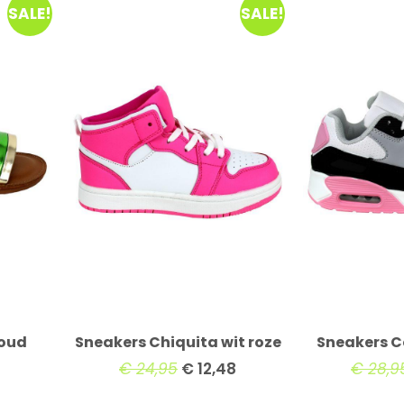
SALE!
SALE!
goud
Sneakers Chiquita wit roze
Sneakers C
€
24,95
€
12,48
€
28,9