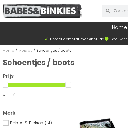
Home
Betaal achteraf met AfterPay
Snel wiss
Home
/
Meisjes
/
Schoentjes / boots
Schoentjes / boots
Prijs
5 — 17
Merk
Babes & Binkies
(14)