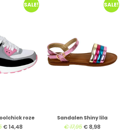
SALE!
SALE!
oolchick roze
Sandalen Shiny lila
5
€
14,48
€
17,95
€
8,98