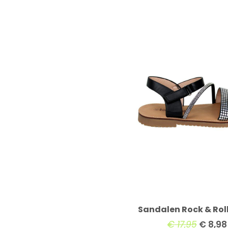
Sandalen Rock & Rol
€
17,95
€
8,98