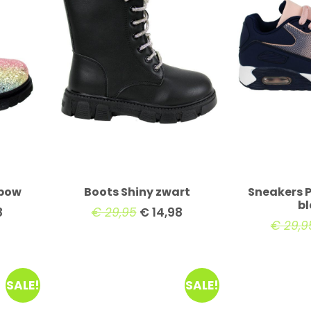
nbow
Boots Shiny zwart
Sneakers 
b
8
€
29,95
€
14,98
€
29,9
SALE!
SALE!