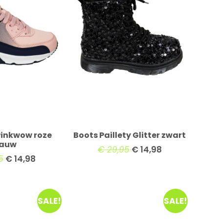
Pinkwow roze
Boots Paillety Glitter zwart
lauw
€
29,95
€
14,98
5
€
14,98
SALE!
SALE!