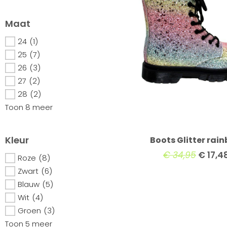
Maat
24
(1)
25
(7)
26
(3)
27
(2)
28
(2)
Toon 8 meer
Kleur
Boots Glitter rai
€
34,95
€
17,4
Roze
(8)
Zwart
(6)
Blauw
(5)
Wit
(4)
Groen
(3)
Toon 5 meer