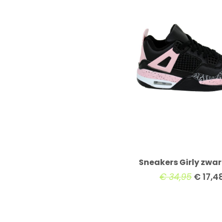
Sneakers Girly zwar
€
34,95
€
17,4