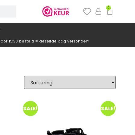
0
e
oor 15:30 besteld = dezelfde dag verzonden!
SALE!
SALE!