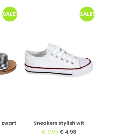
SALE!
SALE!
l zwart
Sneakers stylish wit
€
9,95
€
4,98