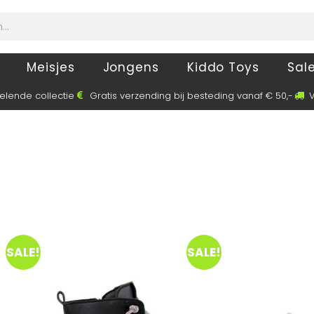
Meisjes
Jongens
Kiddo Toys
Sal
elende collectie
Gratis verzending bij besteding vanaf € 50,-
V
SALE!
SALE!