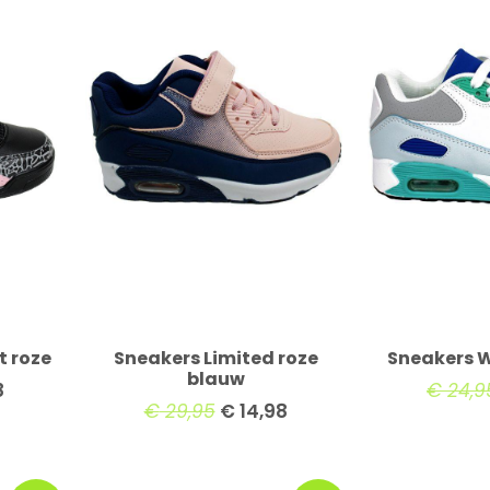
t roze
Sneakers Limited roze
Sneakers W
blauw
8
€
24,9
€
29,95
€
14,98