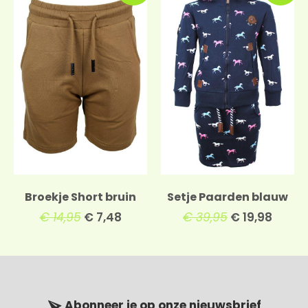
Broekje Short bruin
Setje Paarden blauw
€
14,95
€
7,48
€
39,95
€
19,98
Abonneer je op onze nieuwsbrief