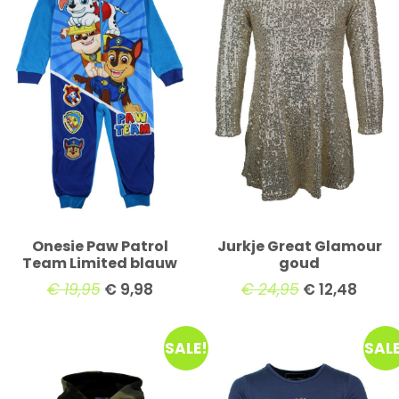
Onesie Paw Patrol
Jurkje Great Glamour
Team Limited blauw
goud
€
19,95
€
9,98
€
24,95
€
12,48
SALE!
SALE