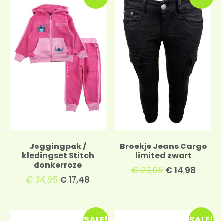
Joggingpak /
Broekje Jeans Cargo
kledingset Stitch
limited zwart
donkerroze
€
29,95
€
14,98
€
34,95
€
17,48
SALE!
SALE!