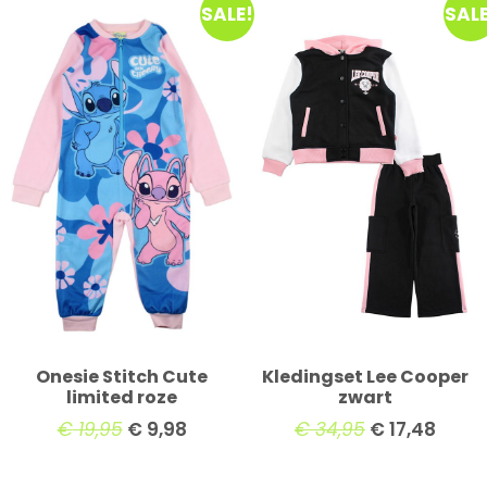
SALE!
SALE
Onesie Stitch Cute
Kledingset Lee Cooper
limited roze
zwart
€
19,95
€
9,98
€
34,95
€
17,48