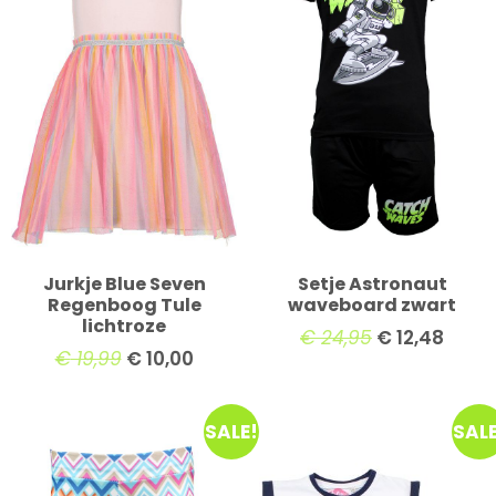
Jurkje Blue Seven
Setje Astronaut
Regenboog Tule
waveboard zwart
lichtroze
€
24,95
€
12,48
€
19,99
€
10,00
SALE!
SALE