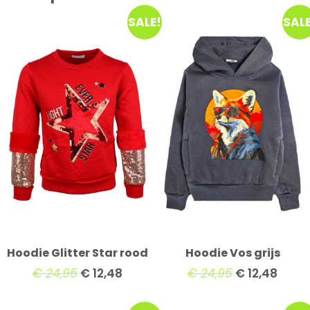
SALE!
SALE
Hoodie Glitter Star rood
Hoodie Vos grijs
€
24,95
€
12,48
€
24,95
€
12,48