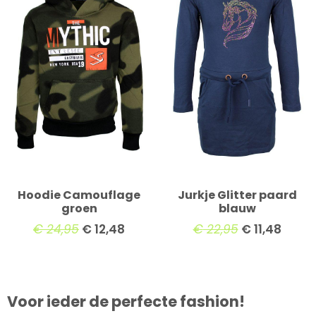
Hoodie Camouflage
Jurkje Glitter paard
groen
blauw
€
24,95
€
12,48
€
22,95
€
11,48
Voor ieder de perfecte fashion!