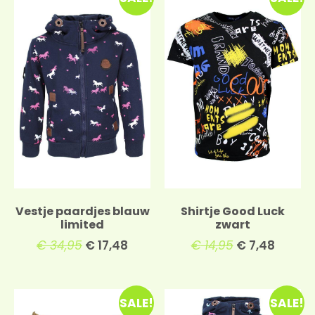
Vestje paardjes blauw
Shirtje Good Luck
limited
zwart
€
34,95
€
17,48
€
14,95
€
7,48
SALE!
SALE!