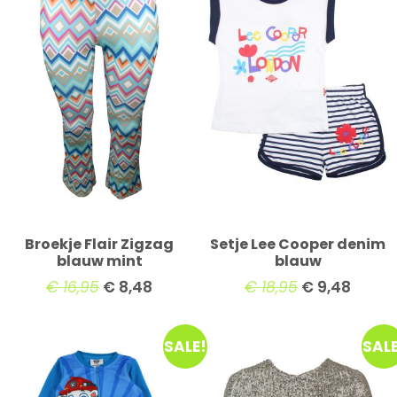
Broekje Flair Zigzag
Setje Lee Cooper denim
blauw mint
blauw
€
16,95
€
8,48
€
18,95
€
9,48
SALE!
SALE