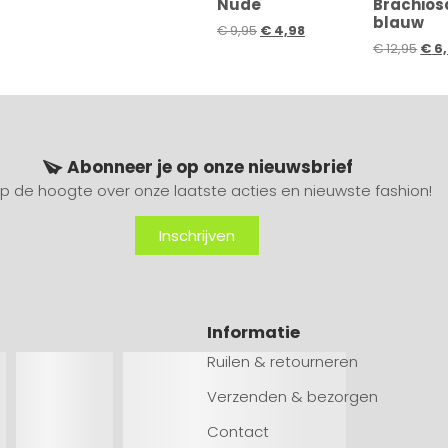
Nude
Brachios
blauw
€
9,95
€
4,98
€
12,95
€
6
Abonneer je op onze nieuwsbrief
 op de hoogte over onze laatste acties en nieuwste fashion!
Inschrijven
Informatie
Ruilen & retourneren
Verzenden & bezorgen
Contact