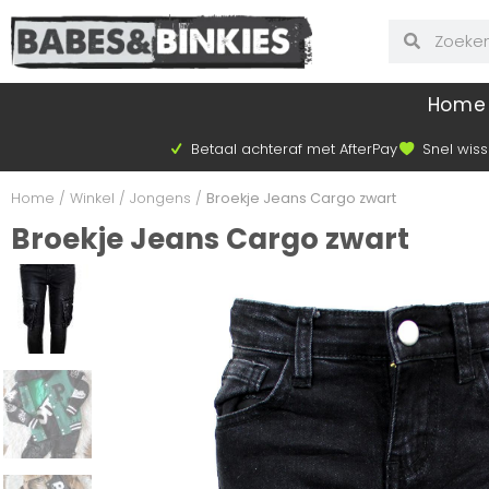
Home
Betaal achteraf met AfterPay
Snel wiss
Home
/
Winkel
/
Jongens
/
Broekje Jeans Cargo zwart
Broekje Jeans Cargo zwart