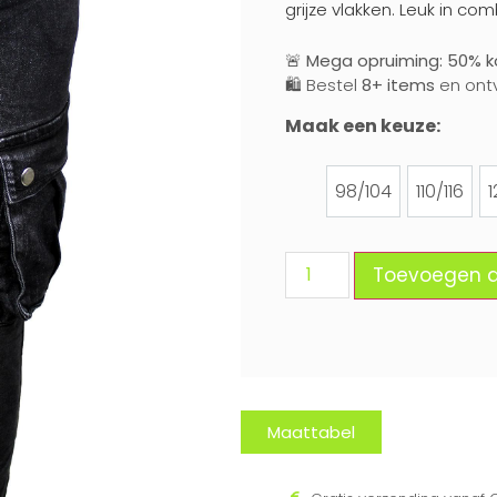
grijze vlakken. Leuk in co
🚨
Mega opruiming: 50% ko
🛍️ Bestel
8+ items
en ont
Maak een keuze:
98/104
110/116
1
98/104
110/116
Toevoegen 
Maattabel