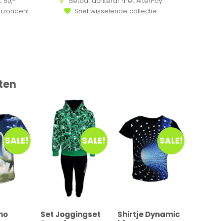
 50,-
Betaal achteraf met AfterPay
erzonden!
Snel wisselende collectie
ten
SALE!
SALE!
SALE!
ino
Set Joggingset
Shirtje Dynamic