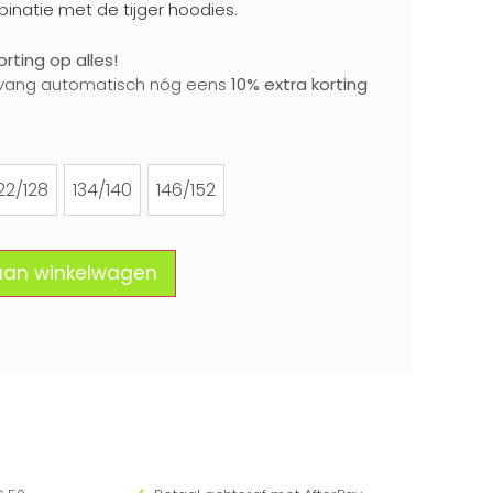
mbinatie met de tijger hoodies.
rting op alles!
vang automatisch nóg eens
10% extra korting
22/128
134/140
146/152
122/128
134/140
146/152
aan winkelwagen