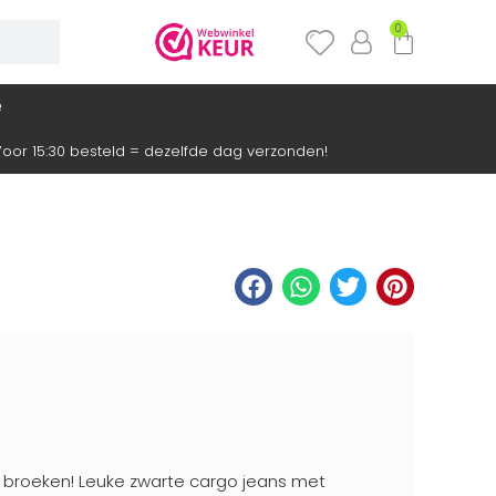
0
e
oor 15:30 besteld = dezelfde dag verzonden!
 broeken! Leuke zwarte cargo jeans met