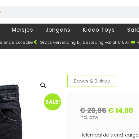
Meisjes
Jongens
Kiddo Toys
Sal
elende collectie
Gratis verzending bij besteding vanaf € 50,-
V
Babes & Binkies
SALE!
€
29,95
€
14,98
incl. btw
Helemaal de trend, cargo