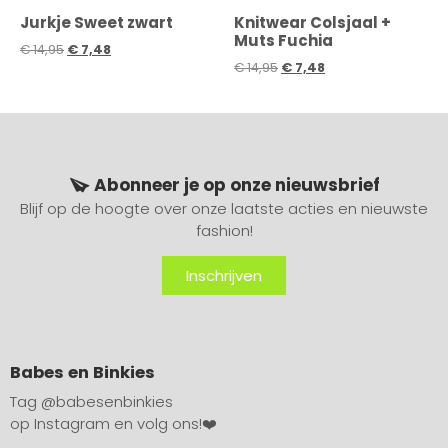
Jurkje Sweet zwart
Knitwear Colsjaal +
Muts Fuchia
€
14,95
€
7,48
€
14,95
€
7,48
Abonneer je op onze nieuwsbrief
Blijf op de hoogte over onze laatste acties en nieuwste
fashion!
Inschrijven
Babes en Binkies
Tag
@babesenbinkies
op Instagram en volg ons!❤️