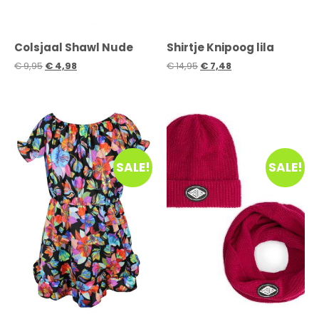
Colsjaal Shawl Nude
Shirtje Knipoog lila
€
9,95
€
4,98
€
14,95
€
7,48
SALE!
SALE!