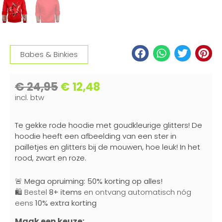
Babes & Binkies
€
24,95
€
12,48
incl. btw
Te gekke rode hoodie met goudkleurige glitters! De
hoodie heeft een afbeelding van een ster in
pailletjes en glitters bij de mouwen, hoe leuk! In het
rood, zwart en roze.
🚨
Mega opruiming: 50% korting op alles!
🛍️ Bestel
8+ items
en ontvang automatisch nóg
eens
10% extra korting
Maak een keuze: