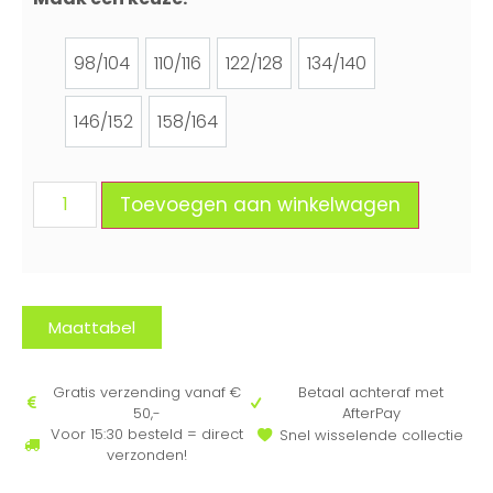
98/104
110/116
122/128
134/140
98/104
110/116
122/128
134/140
146/152
158/164
146/152
158/164
Toevoegen aan winkelwagen
Maattabel
Gratis verzending vanaf €
Betaal achteraf met
50,-
AfterPay
Voor 15:30 besteld = direct
Snel wisselende collectie
verzonden!