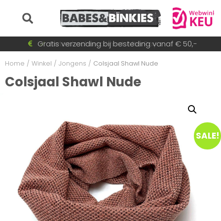
Voor 15:30 besteld = dezelfde dag verzonden!
Gratis verzending bij besteding vanaf € 50,-
Betaal achteraf met AfterPay
Snel wisselende collectie
Home
/
Winkel
/
Jongens
/
Colsjaal Shawl Nude
Colsjaal Shawl Nude
SALE!