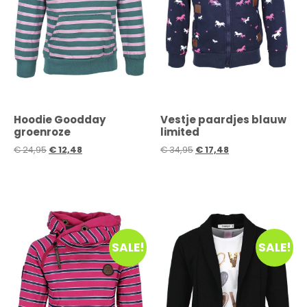
Hoodie Goodday
Vestje paardjes blauw
groenroze
limited
€
24,95
€
12,48
€
34,95
€
17,48
SALE!
SALE!