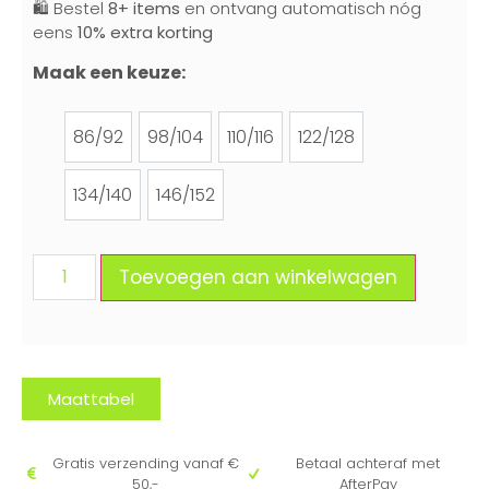
🛍️ Bestel
8+ items
en ontvang automatisch nóg
eens
10% extra korting
Maak een keuze:
86/92
98/104
110/116
122/128
86/92
98/104
110/116
122/128
134/140
146/152
134/140
146/152
Toevoegen aan winkelwagen
Maattabel
Gratis verzending vanaf €
Betaal achteraf met
50,-
AfterPay