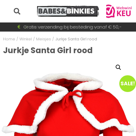
Voor 15:30 besteld = dezelfde dag verzonden!
Gratis verzending bij besteding vanaf € 50,-
Betaal achteraf met AfterPay
Snel wisselende collectie
Home
/
Winkel
/
Meisjes
/
Jurkje Santa Girl rood
Jurkje Santa Girl rood
SALE!