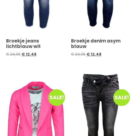
Broekje jeans
Broekje denim asym
lichtblauw wit
blauw
€
24,95
€
12,48
€
24,95
€
12,48
SALE!
SALE!