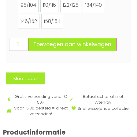
98/104
110/116
122/128
134/140
98/104
110/116
122/128
134/140
146/152
158/164
146/152
158/164
Toevoegen aan winkelwagen
Maattabel
Gratis verzending vanaf €
Betaal achteraf met
50,-
AfterPay
Voor 15:30 besteld = direct
Snel wisselende collectie
verzonden!
Productinformatie