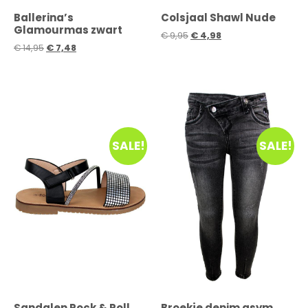
Ballerina’s
Colsjaal Shawl Nude
Glamourmas zwart
€
9,95
€
4,98
€
14,95
€
7,48
SALE!
SALE!
Sandalen Rock & Roll
Broekje denim asym