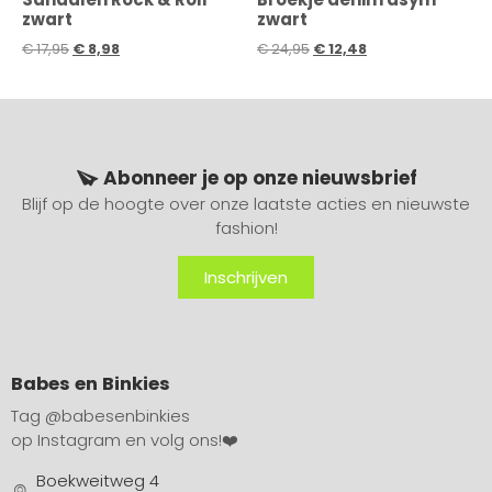
zwart
zwart
€
17,95
€
8,98
€
24,95
€
12,48
Abonneer je op onze nieuwsbrief
Blijf op de hoogte over onze laatste acties en nieuwste
fashion!
Inschrijven
Babes en Binkies
Tag
@babesenbinkies
op Instagram en volg ons!❤️
Boekweitweg 4