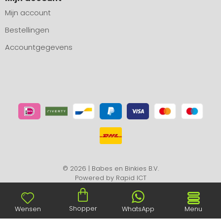
Mijn account
Bestellingen
Accountgegevens
© 2026 | Babes en Binkies B.V.
Powered by
Rapid ICT
Shopper
Wensen
WhatsApp
Menu