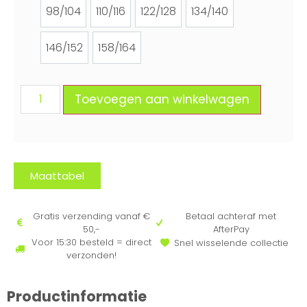
98/104
110/116
122/128
134/140
98/104
110/116
122/128
134/140
146/152
158/164
146/152
158/164
Toevoegen aan winkelwagen
Maattabel
Gratis verzending vanaf €
Betaal achteraf met
50,-
AfterPay
Voor 15:30 besteld = direct
Snel wisselende collectie
verzonden!
Productinformatie