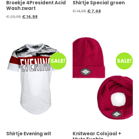
Broekje 4President Acid
Shirtje Special groen
Wash zwart
€
14,95
€
7,48
€
29,95
€
14,98
SALE!
SALE!
Shirtje Evening wit
Knitwear Colsjaal +