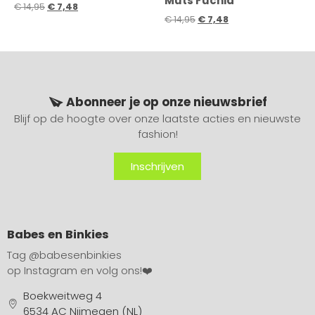
Muts Fuchia
€
14,95
€
7,48
€
14,95
€
7,48
Abonneer je op onze nieuwsbrief
Blijf op de hoogte over onze laatste acties en nieuwste
fashion!
Inschrijven
Babes en Binkies
Tag
@babesenbinkies
op Instagram en volg ons!❤️
Boekweitweg 4
6534 AC Nijmegen (NL)