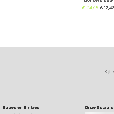
donkerblauw
€
24,95
€
12,4
Blijf
Babes en Binkies
Onze Socials