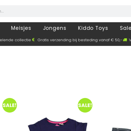
Meisjes
Jongens
Kiddo Toys
Sal
elende collectie
Gratis verzending bij besteding vanaf € 50,-
V
SALE!
SALE!