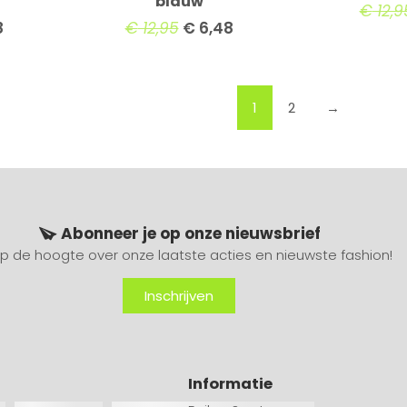
blauw
€
12,9
8
€
12,95
€
6,48
1
2
→
Abonneer je op onze nieuwsbrief
 op de hoogte over onze laatste acties en nieuwste fashion!
Inschrijven
Informatie