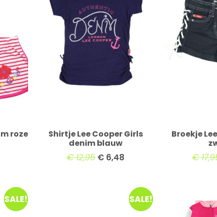
im roze
Shirtje Lee Cooper Girls
Broekje Lee
denim blauw
z
€
12,95
€
6,48
€
17,9
SALE!
SALE!