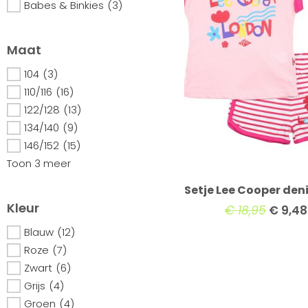
Babes & Binkies
(3)
Maat
104
(3)
110/116
(16)
122/128
(13)
134/140
(9)
146/152
(15)
Toon 3 meer
Setje Lee Cooper den
Kleur
€
18,95
€
9,48
Blauw
(12)
Roze
(7)
Zwart
(6)
Grijs
(4)
Groen
(4)