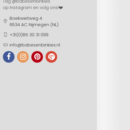
Tag
@babesenbinkies
op Instagram en volg ons!❤️
Boekweitweg 4
6534 AC Nijmegen (NL)
+31(0)85 30 31 099
info@babesenbinkies.nl