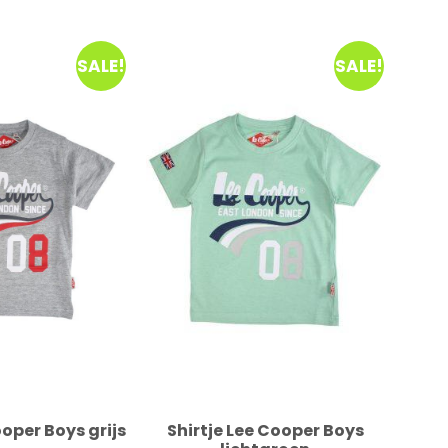
SALE!
SALE!
ooper Boys grijs
Shirtje Lee Cooper Boys