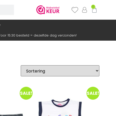
0
e
oor 15:30 besteld = dezelfde dag verzonden!
SALE!
SALE!