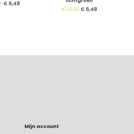
lichtgroen
5
€
6,48
€
12,95
€
6,48
Mijn account