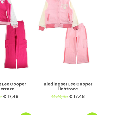
t Lee Cooper
Kledingset Lee Cooper
erroze
lichtroze
5
€
17,48
€
34,95
€
17,48