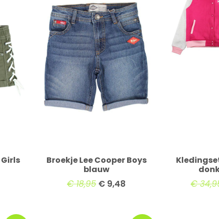
Girls
Broekje Lee Cooper Boys
Kledingse
blauw
donk
€
18,95
€
9,48
€
34,9