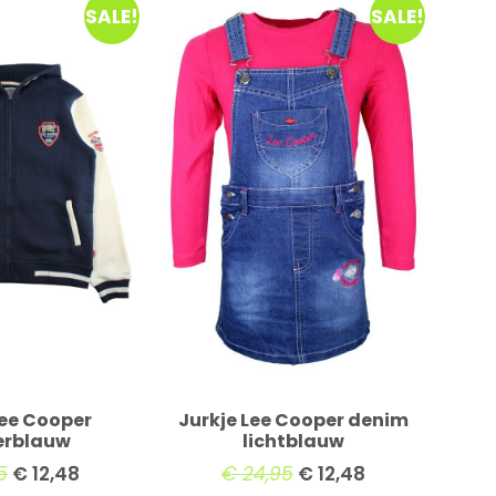
SALE!
SALE!
Lee Cooper
Jurkje Lee Cooper denim
erblauw
lichtblauw
5
€
12,48
€
24,95
€
12,48