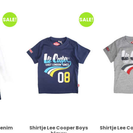
SALE!
SALE!
denim
Shirtje Lee Cooper Boys
Shirtje Lee C