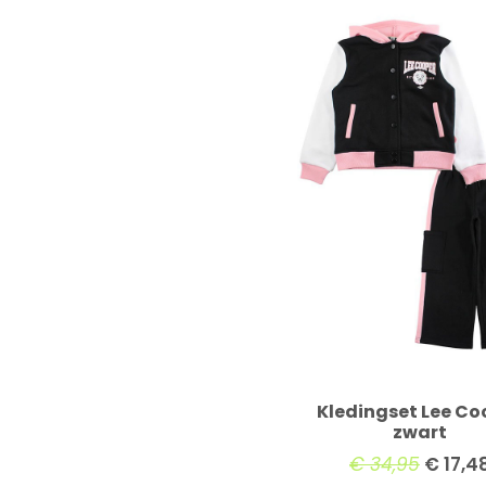
Kledingset Lee Co
zwart
€
34,95
€
17,4