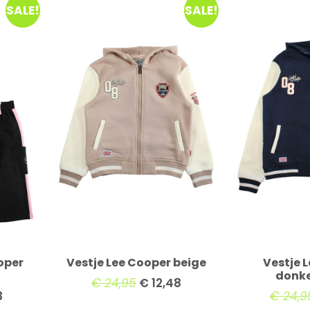
SALE!
SALE!
oper
Vestje Lee Cooper beige
Vestje 
donk
€
24,95
€
12,48
8
€
24,9