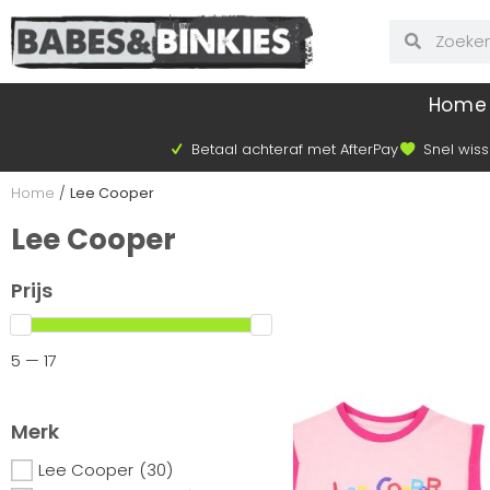
Home
Betaal achteraf met AfterPay
Snel wiss
Home
/
Lee Cooper
Lee Cooper
Prijs
5 — 17
Merk
Lee Cooper
(30)