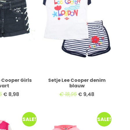
 Cooper Girls
Setje Lee Cooper denim
wart
blauw
5
€
8,98
€
18,95
€
9,48
SALE!
SALE!