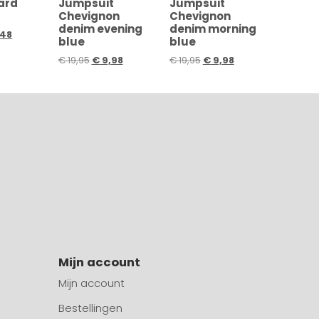
ard
Jumpsuit
Jumpsuit
Chevignon
Chevignon
denim evening
denim morning
,48
blue
blue
€
19,95
€
9,98
€
19,95
€
9,98
Mijn account
Mijn account
Bestellingen