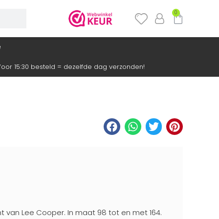
0
e
oor 15:30 besteld = dezelfde dag verzonden!
int van Lee Cooper. In maat 98 tot en met 164.