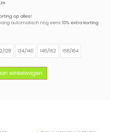
ze.
rting op alles!
vang automatisch nóg eens
10% extra korting
22/128
134/140
146/152
158/164
122/128
134/140
146/152
158/164
aan winkelwagen