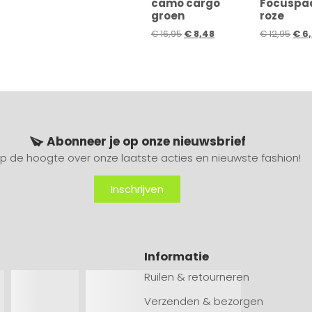
camo cargo
Focuspa
groen
roze
€
16,95
€
8,48
€
12,95
€
6
Abonneer je op onze nieuwsbrief
 op de hoogte over onze laatste acties en nieuwste fashion!
Inschrijven
Informatie
Ruilen & retourneren
Verzenden & bezorgen