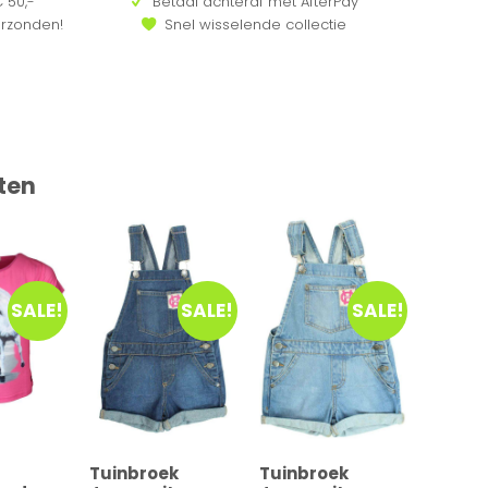
 50,-
Betaal achteraf met AfterPay
erzonden!
Snel wisselende collectie
ten
SALE!
SALE!
SALE!
Tuinbroek
Tuinbroek