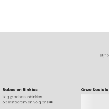
Blijf
Babes en Binkies
Onze Socials
Tag
@babesenbinkies
op Instagram en volg ons!❤️