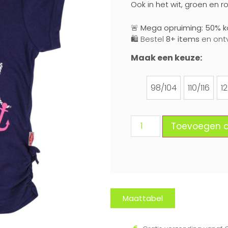
Ook in het wit, groen en ro
🚨
Mega opruiming: 50% ko
🛍️ Bestel
8+ items
en ont
Maak een keuze:
98/104
110/116
1
98/104
110/116
Toevoegen 
Maattabel