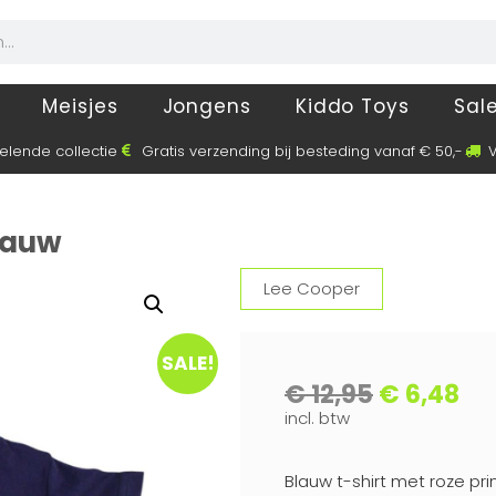
Meisjes
Jongens
Kiddo Toys
Sal
elende collectie
Gratis verzending bij besteding vanaf € 50,-
V
blauw
Lee Cooper
SALE!
€
12,95
€
6,48
incl. btw
Blauw t-shirt met roze pr