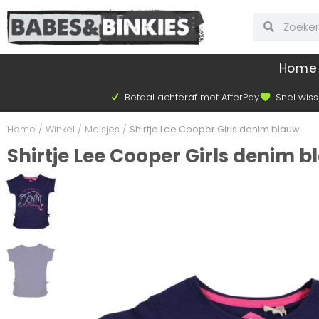
Home
Betaal achteraf met AfterPay
Snel wiss
Home
/
Winkel
/
Meisjes
/
Shirtje Lee Cooper Girls denim blauw
Shirtje Lee Cooper Girls denim 