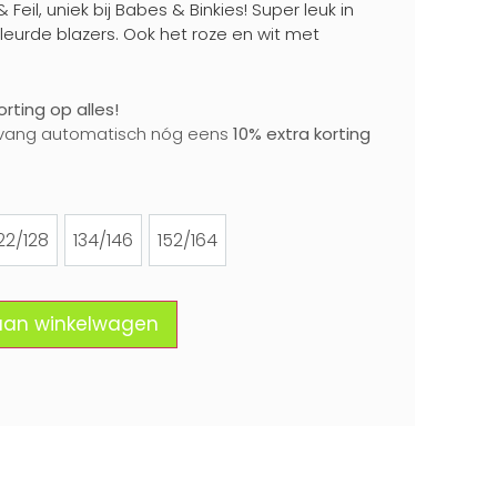
eil, uniek bij Babes & Binkies! Super leuk in
eurde blazers. Ook het roze en wit met
rting op alles!
vang automatisch nóg eens
10% extra korting
22/128
134/146
152/164
122/128
134/146
152/164
aan winkelwagen