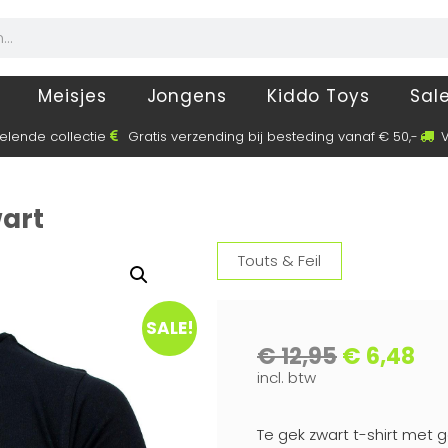
Meisjes
Jongens
Kiddo Toys
Sal
elende collectie
Gratis verzending bij besteding vanaf € 50,-
V
wart
Touts & Feil
SALE!
€
12,95
€
6,48
incl. btw
Te gek zwart t-shirt met 