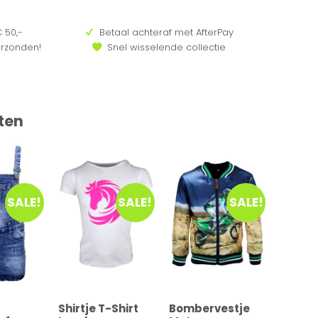
 50,-
Betaal achteraf met AfterPay
erzonden!
Snel wisselende collectie
ten
SALE!
SALE!
SALE!
Shirtje T-Shirt
Bombervestje