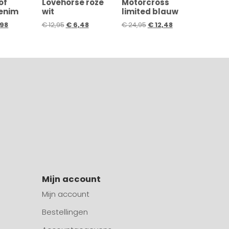
of
Lovehorse roze
Motorcross
denim
wit
limited blauw
98
€
12,95
€
6,48
€
24,95
€
12,48
Mijn account
Mijn account
Bestellingen