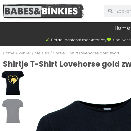
Home
Betaal achteraf met AfterPay
Snel wiss
Home
/
Winkel
/
Meisjes
/
Shirtje T-Shirt Lovehorse gold zwart
Shirtje T-Shirt Lovehorse gold z