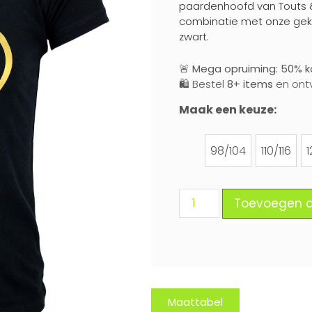
paardenhoofd van Touts & F
combinatie met onze gekl
zwart.
🚨
Mega opruiming: 50% ko
🛍️ Bestel
8+ items
en ont
Maak een keuze:
98/104
110/116
1
98/104
110/116
Toevoegen 
Maattabel