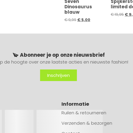
Seven
Spijkerst
Dinosaurus
limited 
blauw
€
19,95
€
9,
€
9,99
€
5,00
Abonneer je op onze nieuwsbrief
 op de hoogte over onze laatste acties en nieuwste fashion!
Inschrijven
Informatie
Ruilen & retourneren
Verzenden & bezorgen