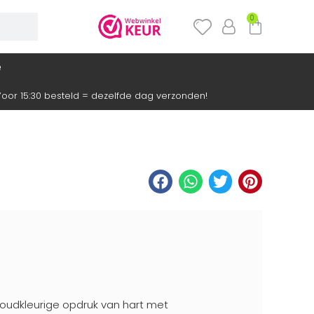
0
e
oor 15:30 besteld = dezelfde dag verzonden!
goudkleurige opdruk van hart met