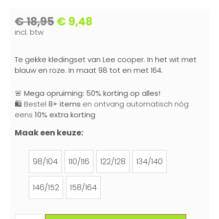
€
18,95
€
9,48
incl. btw
Te gekke kledingset van Lee cooper. In het wit met
blauw en roze. In maat 98 tot en met 164.
🚨
Mega opruiming: 50% korting op alles!
🛍️ Bestel
8+ items
en ontvang automatisch nóg
eens
10% extra korting
Maak een keuze:
98/104
110/116
122/128
134/140
98/104
110/116
122/128
134/140
146/152
158/164
146/152
158/164