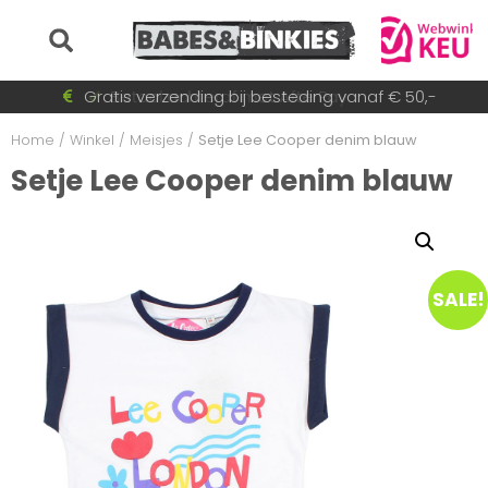
Voor 15:30 besteld = dezelfde dag verzonden!
Gratis verzending bij besteding vanaf € 50,-
Betaal achteraf met AfterPay
Snel wisselende collectie
Home
/
Winkel
/
Meisjes
/
Setje Lee Cooper denim blauw
Setje Lee Cooper denim blauw
SALE!