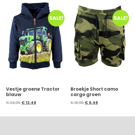
SALE!
SALE!
Vestje groene Tractor
Broekje Short camo
blauw
cargo groen
€
24,95
€
12,48
€
16,95
€
8,48