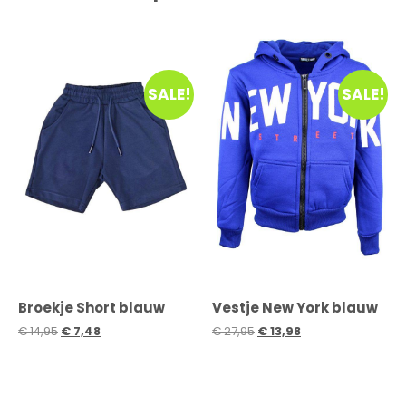
SALE!
SALE!
Broekje Short blauw
Vestje New York blauw
€
14,95
€
7,48
€
27,95
€
13,98