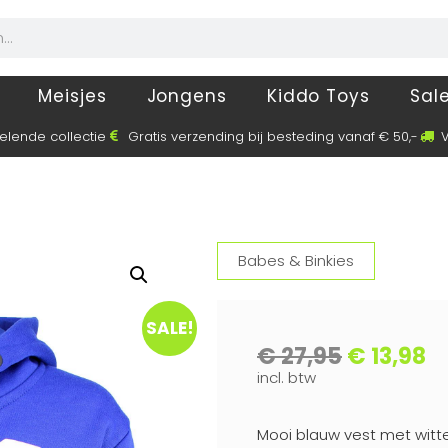
Meisjes
Jongens
Kiddo Toys
Sal
elende collectie
Gratis verzending bij besteding vanaf € 50,-
V
Babes & Binkies
SALE!
€
27,95
€
13,98
incl. btw
Mooi blauw vest met witte