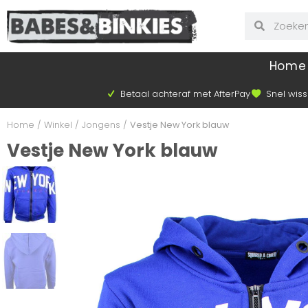
Home
Betaal achteraf met AfterPay
Snel wiss
Home
/
Winkel
/
Jongens
/
Vestje New York blauw
Vestje New York blauw