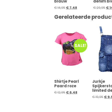
blauw
denim b
€
14,95
€
7,48
€
29,95
€
1
Gerelateerde produc
SALE!
Shirtje Pearl
Jurkje
Paard roze
Spijkerst
limited d
€
12,95
€
6,48
€
19,95
€
9,