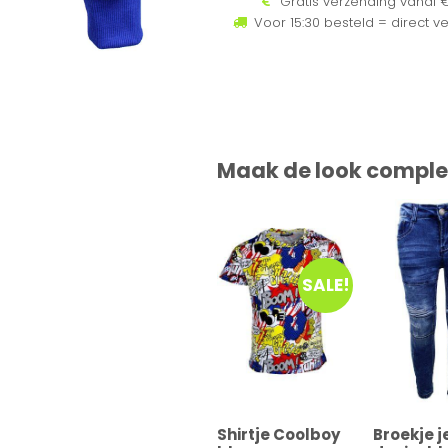
Gratis verzending vanaf €
Voor 15:30 besteld = direct v
Maak de look comple
SALE!
Shirtje Coolboy
Broekje 