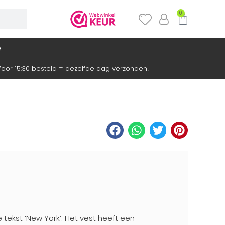
0
e
oor 15:30 besteld = dezelfde dag verzonden!
 tekst ‘New York’. Het vest heeft een