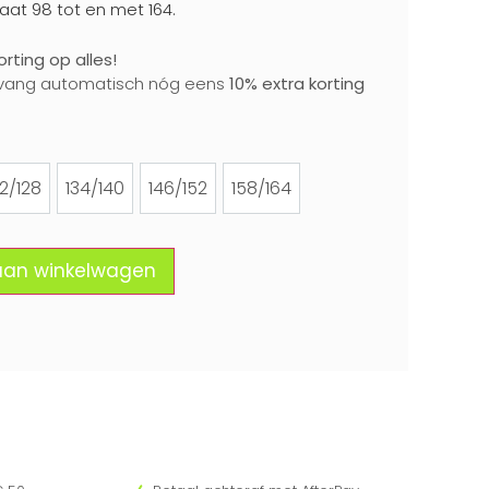
aat 98 tot en met 164.
rting op alles!
vang automatisch nóg eens
10% extra korting
22/128
134/140
146/152
158/164
122/128
134/140
146/152
158/164
aan winkelwagen