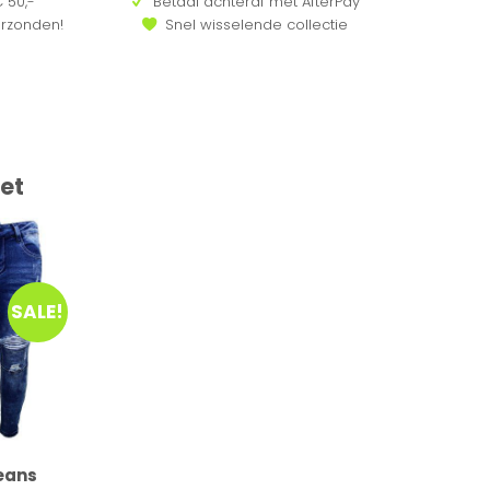
 50,-
Betaal achteraf met AfterPay
erzonden!
Snel wisselende collectie
et
SALE!
jeans