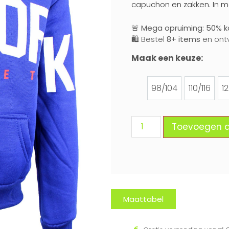
capuchon en zakken. In m
🚨
Mega opruiming: 50% ko
🛍️ Bestel
8+ items
en ont
Maak een keuze:
98/104
110/116
1
98/104
110/116
Toevoegen 
Maattabel