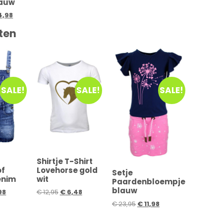
lauw
4,98
ten
SALE!
SALE!
SALE!
Shirtje T-Shirt
of
Lovehorse gold
Setje
enim
wit
Paardenbloempje
blauw
98
€
12,95
€
6,48
€
23,95
€
11,98