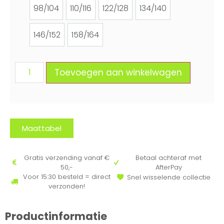
98/104
110/116
122/128
134/140
98/104
110/116
122/128
134/140
146/152
158/164
146/152
158/164
Toevoegen aan winkelwagen
Maattabel
Gratis verzending vanaf €
Betaal achteraf met
50,-
AfterPay
Voor 15:30 besteld = direct
Snel wisselende collectie
verzonden!
Productinformatie