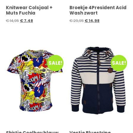
Knitwear Colsjaal +
Broekje 4President Acid
Muts Fuchia
Wash zwart
€
14,95
€
7,48
€
29,95
€
14,98
SALE!
SALE!
Shirtje Coolboy blauw
Vestje Bluestripe