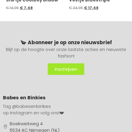
€
14,95
€
7,48
€
34,95
€
17,48
Abonneer je op onze nieuwsbrief
Blijf op de hoogte over onze laatste acties en nieuwste
fashion!
Inschrijven
Babes en Binkies
Tag
@babesenbinkies
op Instagram en volg ons!❤️
Boekweitweg 4
6534 AC Nijmegen (NL)