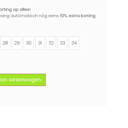
rting op alles!
vang automatisch nóg eens
10% extra korting
28
29
30
31
32
33
34
28
29
30
31
32
33
34
aan winkelwagen