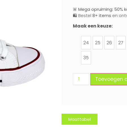
🚨
Mega opruiming: 50% ko
🛍️ Bestel
8+ items
en ont
Maak een keuze:
24
25
26
27
24
25
26
27
35
35
Toevoegen 
Maattabel