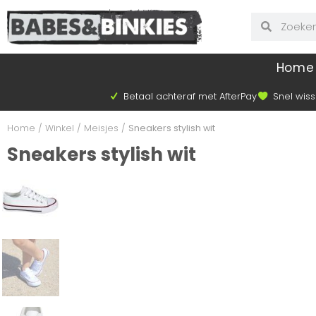
Home
Betaal achteraf met AfterPay
Snel wiss
Home
/
Winkel
/
Meisjes
/
Sneakers stylish wit
Sneakers stylish wit