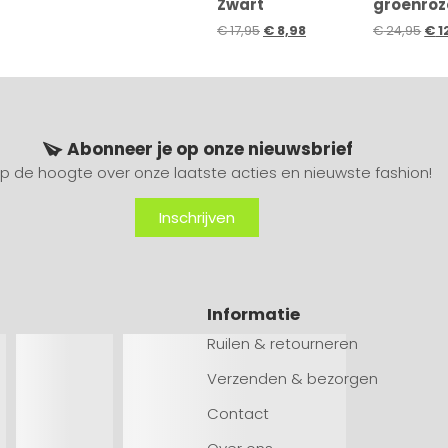
Zwart
groenroz
€
17,95
€
8,98
€
24,95
€
1
Abonneer je op onze nieuwsbrief
 op de hoogte over onze laatste acties en nieuwste fashion!
Inschrijven
Informatie
Ruilen & retourneren
Verzenden & bezorgen
Contact