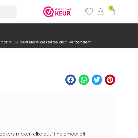
0
e
oor 15:30 besteld = dezelfde dag verzonden!
eakers maken elke outfit helemaal af!