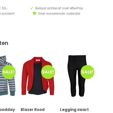
 50,-
Betaal achteraf met AfterPay
erzonden!
Snel wisselende collectie
ten
SALE!
SALE!
SALE!
Goodday
Blazer Rood
Legging zwart