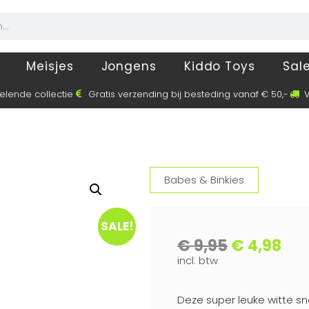
Meisjes
Jongens
Kiddo Toys
Sal
elende collectie
Gratis verzending bij besteding vanaf € 50,-
V
Babes & Binkies
SALE!
€
9,95
€
4,98
incl. btw
Deze super leuke witte sn