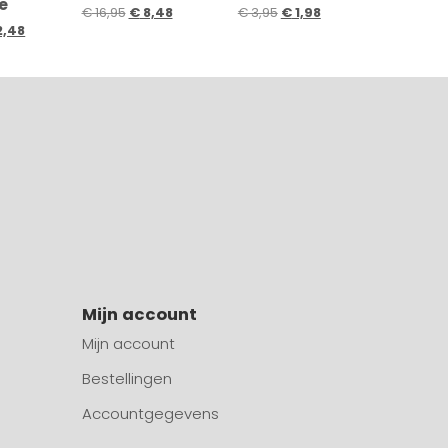
e
€
16,95
€
8,48
€
3,95
€
1,98
2,48
Mijn account
Mijn account
Bestellingen
Accountgegevens