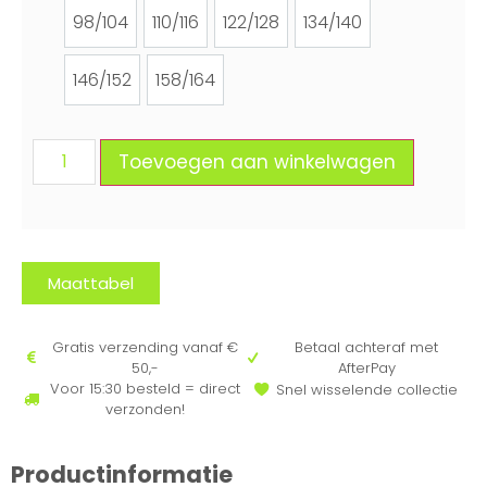
98/104
110/116
122/128
134/140
98/104
110/116
122/128
134/140
146/152
158/164
146/152
158/164
Toevoegen aan winkelwagen
Maattabel
Gratis verzending vanaf €
Betaal achteraf met
50,-
AfterPay
Voor 15:30 besteld = direct
Snel wisselende collectie
verzonden!
Productinformatie