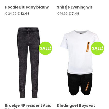
Hoodie Blueday blauw
Shirtje Evening wit
€
24,95
€
12,48
€
14,95
€
7,48
SALE!
SALE!
Broekje 4President Acid
Kledingset Boys wit