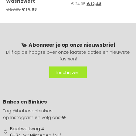
Wash zwart
€
24,95
€
12,48
€
29,95
€
14,98
Abonneer je op onze nieuwsbrief
Blijf op de hoogte over onze laatste acties en nieuwste
fashion!
Inschrijven
Babes en Binkies
Tag
@babesenbinkies
op Instagram en volg ons!❤️
Boekweitweg 4
6534 AC Nijmegen (NL)