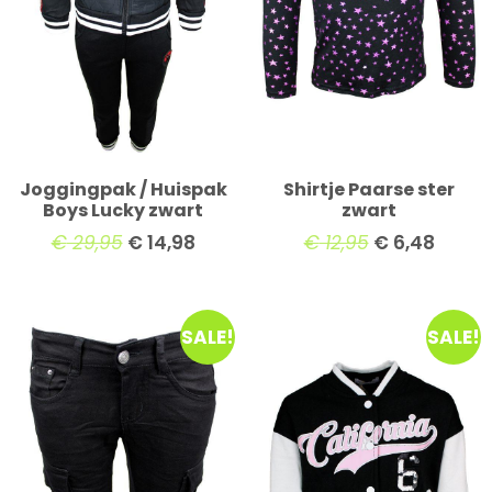
Joggingpak / Huispak
Shirtje Paarse ster
Boys Lucky zwart
zwart
€
29,95
€
14,98
€
12,95
€
6,48
SALE!
SALE!