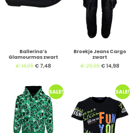
Ballerina’s
Broekje Jeans Cargo
Glamourmas zwart
zwart
€
14,95
€
7,48
€
29,95
€
14,98
SALE!
SALE!