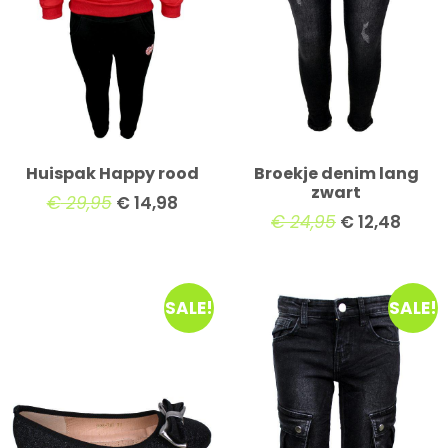
Huispak Happy rood
Broekje denim lang
zwart
€
29,95
€
14,98
€
24,95
€
12,48
SALE!
SALE!