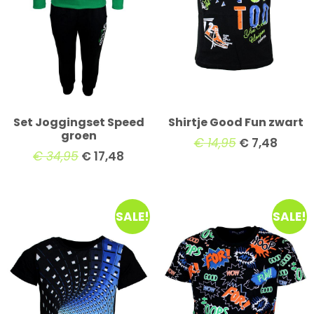
Set Joggingset Speed
Shirtje Good Fun zwart
groen
€
14,95
€
7,48
€
34,95
€
17,48
SALE!
SALE!