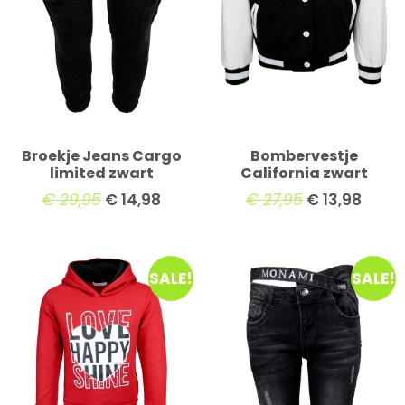
Broekje Jeans Cargo
Bombervestje
limited zwart
California zwart
€
29,95
€
14,98
€
27,95
€
13,98
SALE!
SALE!