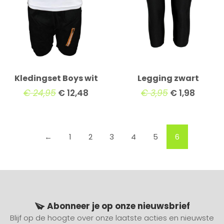
Kledingset Boys wit
Legging zwart
€
24,95
€
12,48
€
3,95
€
1,98
←
1
2
3
4
5
6
Abonneer je op onze nieuwsbrief
Blijf op de hoogte over onze laatste acties en nieuwste