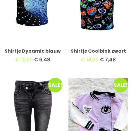
Shirtje Dynamic blauw
Shirtje Coolbink zwart
€
12,95
€
6,48
€
14,95
€
7,48
SALE!
SALE!