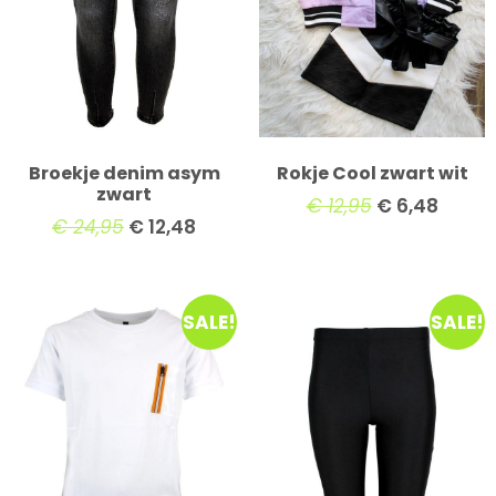
Broekje denim asym
Rokje Cool zwart wit
zwart
€
12,95
€
6,48
€
24,95
€
12,48
SALE!
SALE!