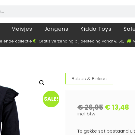
Meisjes
Jongens
Kiddo Toys
Sal
elende collectie
Gratis verzending bij besteding vanaf € 50,-
V
Babes & Binkies
SALE!
€
26,95
€
13,48
incl. btw
Te gekke set bestaand uit