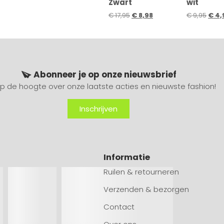
Zwart
wit
€
17,95
€
8,98
€
9,95
€
4,
Abonneer je op onze nieuwsbrief
 op de hoogte over onze laatste acties en nieuwste fashion!
Inschrijven
Informatie
Ruilen & retourneren
Verzenden & bezorgen
Contact