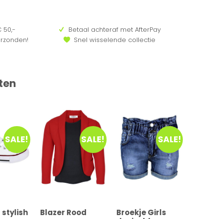
 50,-
Betaal achteraf met AfterPay
erzonden!
Snel wisselende collectie
ten
SALE!
SALE!
SALE!
stylish
Blazer Rood
Broekje Girls