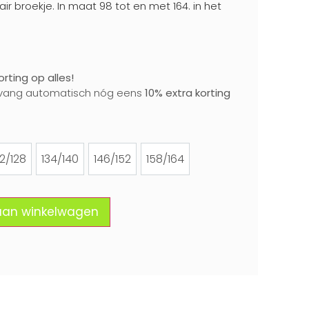
ir broekje. In maat 98 tot en met 164. in het
rting op alles!
vang automatisch nóg eens
10% extra korting
22/128
134/140
146/152
158/164
122/128
134/140
146/152
158/164
aan winkelwagen