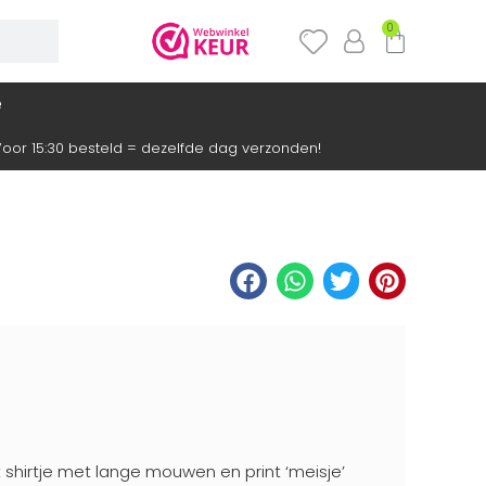
0
e
oor 15:30 besteld = dezelfde dag verzonden!
 shirtje met lange mouwen en print ‘meisje’