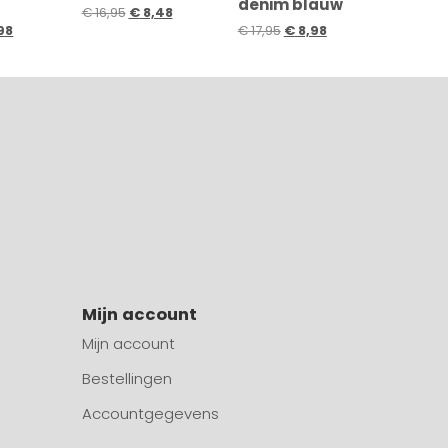
denim blauw
€
16,95
€
8,48
98
€
17,95
€
8,98
Mijn account
Mijn account
Bestellingen
Accountgegevens