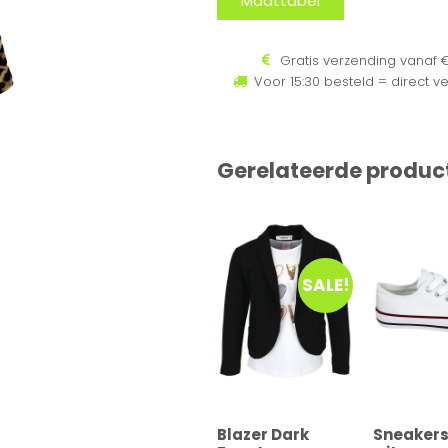
Maattabel
Gratis verzending vanaf €
Voor 15:30 besteld = direct v
Gerelateerde produc
SALE!
Blazer Dark
Sneakers 