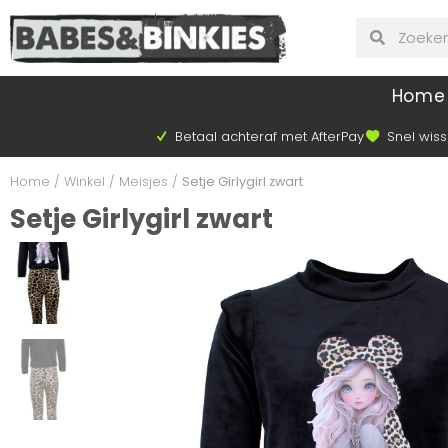
Home
Betaal achteraf met AfterPay
Snel wiss
Home
/
Winkel
/
Meisjes
/
Setje Girlygirl zwart
Setje Girlygirl zwart