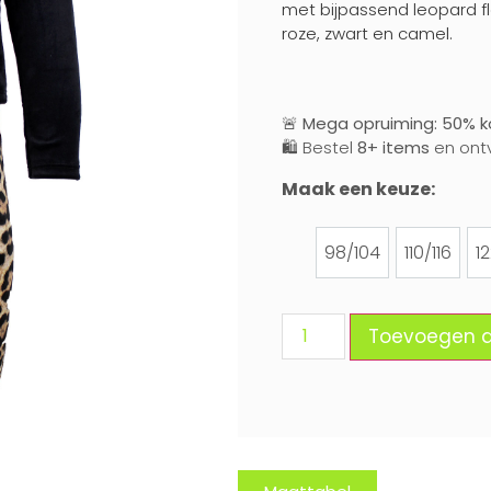
met bijpassend leopard fla
roze, zwart en camel.
🚨
Mega opruiming: 50% ko
🛍️ Bestel
8+ items
en ont
Maak een keuze:
98/104
110/116
1
98/104
110/116
Toevoegen 