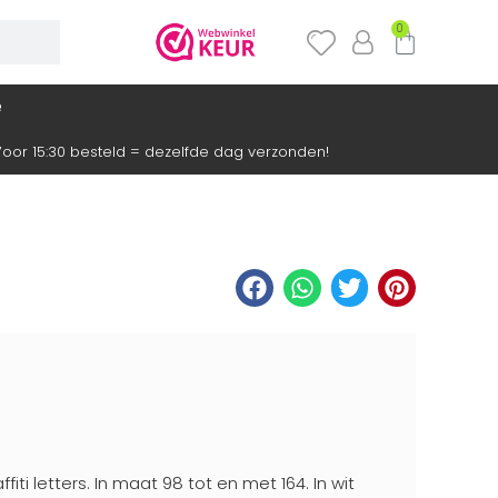
0
e
oor 15:30 besteld = dezelfde dag verzonden!
fiti letters. In maat 98 tot en met 164. In wit