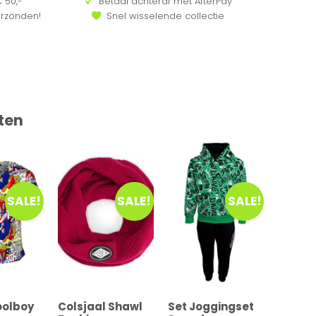
 50,-
Betaal achteraf met AfterPay
erzonden!
Snel wisselende collectie
ten
SALE!
SALE!
SALE!
oolboy
Colsjaal Shawl
Set Joggingset