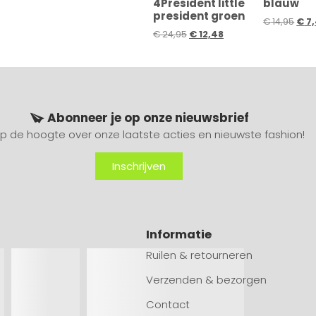
4President little
blauw
president groen
€
14,95
€
7,
€
24,95
€
12,48
Abonneer je op onze nieuwsbrief
 op de hoogte over onze laatste acties en nieuwste fashion!
Inschrijven
Informatie
Ruilen & retourneren
Verzenden & bezorgen
Contact