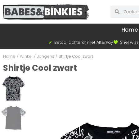
Home
Betaal achteraf met AfterPay
Snel wiss
Home
/
Winkel
/
Jongens
/
Shirtje Cool zwart
Shirtje Cool zwart