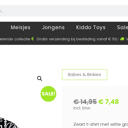
Meisjes
Jongens
Kiddo Toys
Sal
elende collectie
Gratis verzending bij besteding vanaf € 50,-
V
Babes & Binkies
SALE!
€
14,95
€
7,48
incl. btw
Zwart t-shirt met witte graf