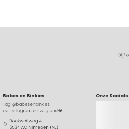
Blijf
Babes en Binkies
Onze Socials
Tag
@babesenbinkies
op Instagram en volg ons!❤️
Boekweitweg 4
6534 AC Nijmegen (NL)