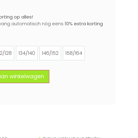
rting op alles!
vang automatisch nóg eens
10% extra korting
22/128
134/140
146/152
158/164
122/128
134/140
146/152
158/164
aan winkelwagen