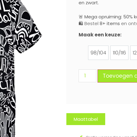
en zwart.
🚨
Mega opruiming: 50% ko
🛍️ Bestel
8+ items
en ont
Maak een keuze:
98/104
110/116
1
98/104
110/116
Toevoegen 
Maattabel