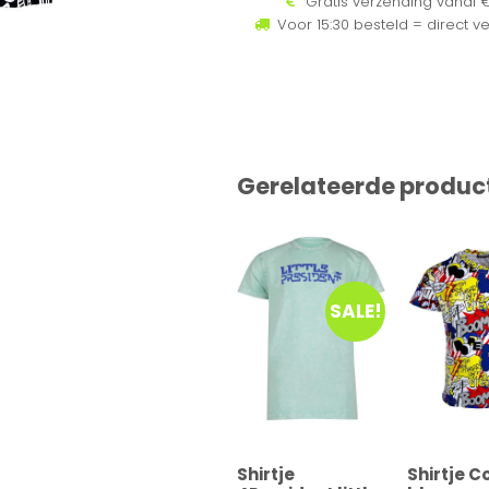
Gratis verzending vanaf €
Voor 15:30 besteld = direct v
Gerelateerde produc
SALE!
Shirtje
Shirtje C