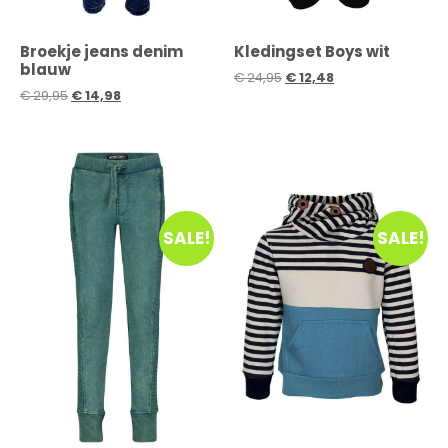
Broekje jeans denim
Kledingset Boys wit
blauw
€
24,95
€
12,48
€
29,95
€
14,98
SALE!
SALE!