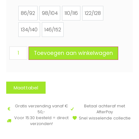
86/92
98/104
110/116
122/128
86/92
98/104
110/116
122/128
134/140
146/152
134/140
146/152
Toevoegen aan winkelwagen
Maattabel
Gratis verzending vanaf €
Betaal achteraf met
50,-
AfterPay
Voor 15:30 besteld = direct
Snel wisselende collectie
verzonden!