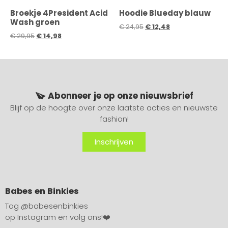
Broekje 4President Acid
Hoodie Blueday blauw
Wash groen
€
24,95
€
12,48
€
29,95
€
14,98
Abonneer je op onze nieuwsbrief
Blijf op de hoogte over onze laatste acties en nieuwste
fashion!
Inschrijven
Babes en Binkies
Tag
@babesenbinkies
op Instagram en volg ons!❤️