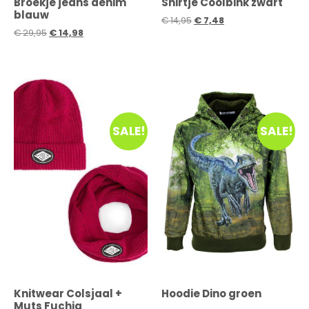
Broekje jeans denim
Shirtje Coolbink zwart
blauw
€
14,95
€
7,48
€
29,95
€
14,98
SALE!
SALE!
Knitwear Colsjaal +
Hoodie Dino groen
Muts Fuchia