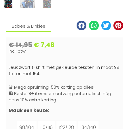
Babes & Binkies
€
14,95
€
7,48
incl. btw
Leuk zwart t-shirt met gekleurde teksten. In maat 98
tot en met 164.
🚨
Mega opruiming: 50% korting op alles!
🛍️ Bestel
8+ items
en ontvang automatisch nóg
eens
10% extra korting
Maak een keuze:
98/104
110/116
122/128
134/140