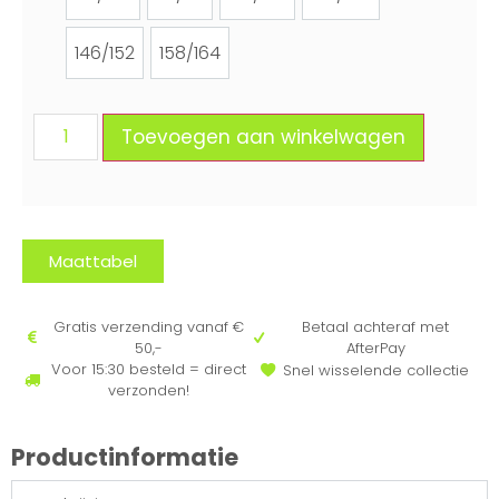
98/104
110/116
122/128
134/140
146/152
158/164
146/152
158/164
Toevoegen aan winkelwagen
Maattabel
Gratis verzending vanaf €
Betaal achteraf met
50,-
AfterPay
Voor 15:30 besteld = direct
Snel wisselende collectie
verzonden!
Productinformatie