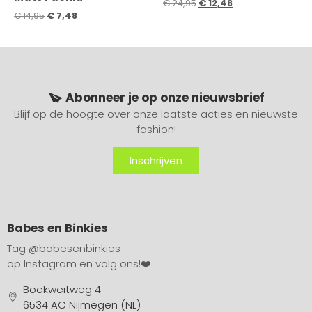
€
24,95
€
12,48
€
14,95
€
7,48
Abonneer je op onze nieuwsbrief
Blijf op de hoogte over onze laatste acties en nieuwste
fashion!
Inschrijven
Babes en Binkies
Tag
@babesenbinkies
op Instagram en volg ons!❤️
Boekweitweg 4
6534 AC Nijmegen (NL)