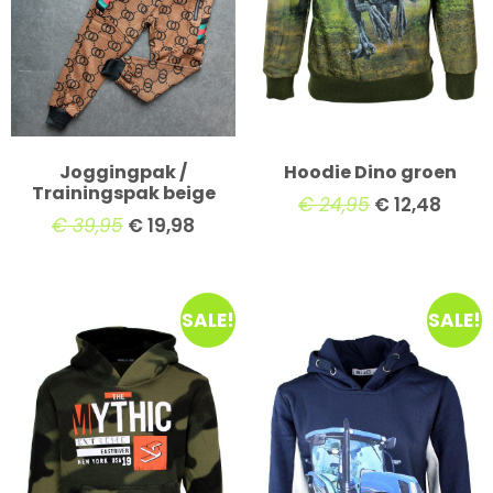
Joggingpak /
Hoodie Dino groen
Trainingspak beige
€
24,95
€
12,48
€
39,95
€
19,98
SALE!
SALE!