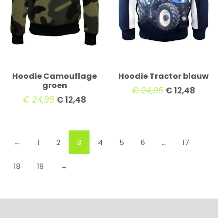
Hoodie Camouflage
Hoodie Tractor blauw
groen
€
24,95
€
12,48
€
24,95
€
12,48
←
1
2
3
4
5
6
…
17
18
19
→