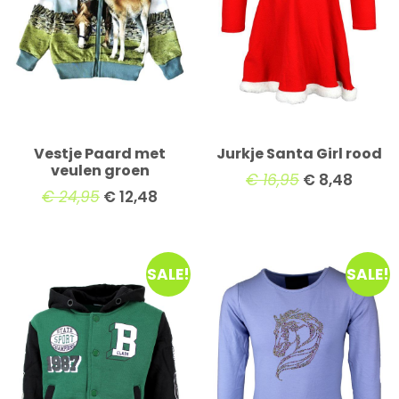
Vestje Paard met
Jurkje Santa Girl rood
veulen groen
€
16,95
€
8,48
€
24,95
€
12,48
SALE!
SALE!