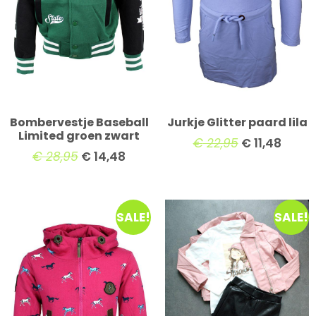
Bombervestje Baseball
Jurkje Glitter paard lila
Limited groen zwart
€
22,95
€
11,48
€
28,95
€
14,48
SALE!
SALE!