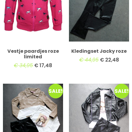
Vestje paardjes roze
Kledingset Jacky roze
limited
€
44,95
€
22,48
€
34,95
€
17,48
SALE!
SALE!