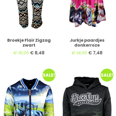
Broekje Flair Zigzag
Jurkje paardjes
zwart
donkerroze
€
16,95
€
8,48
€
14,95
€
7,48
SALE!
SALE!