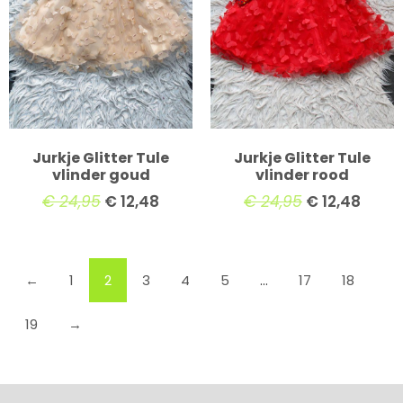
Jurkje Glitter Tule
Jurkje Glitter Tule
vlinder goud
vlinder rood
€
24,95
€
12,48
€
24,95
€
12,48
←
1
2
3
4
5
…
17
18
19
→