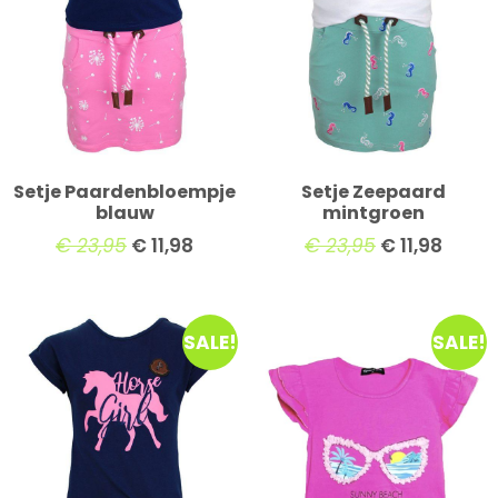
Setje Paardenbloempje
Setje Zeepaard
blauw
mintgroen
€
23,95
€
11,98
€
23,95
€
11,98
SALE!
SALE!