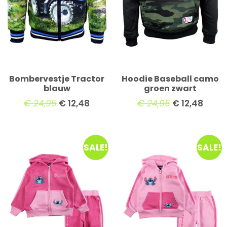
Bombervestje Tractor
Hoodie Baseball camo
blauw
groen zwart
€
24,95
€
12,48
€
24,95
€
12,48
SALE!
SALE!