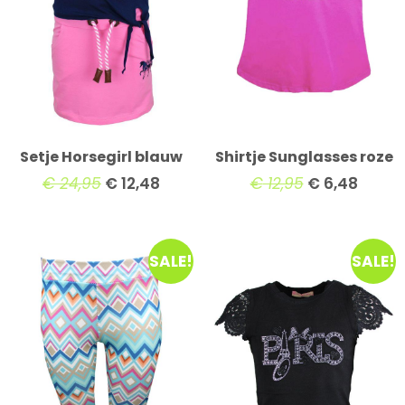
Setje Horsegirl blauw
Shirtje Sunglasses roze
€
24,95
€
12,48
€
12,95
€
6,48
SALE!
SALE!