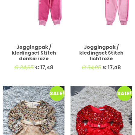
Joggingpak /
Joggingpak /
kledingset Stitch
kledingset Stitch
donkerroze
lichtroze
€
34,95
€
17,48
€
34,95
€
17,48
SALE!
SALE!