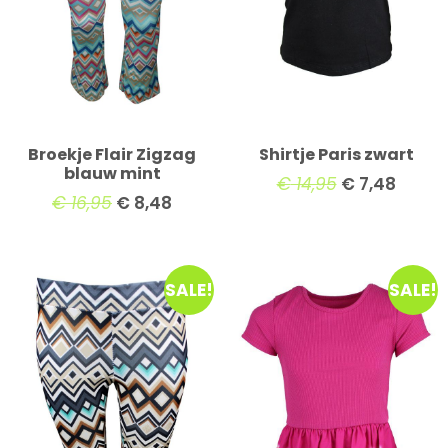
Broekje Flair Zigzag
Shirtje Paris zwart
blauw mint
€
14,95
€
7,48
€
16,95
€
8,48
SALE!
SALE!