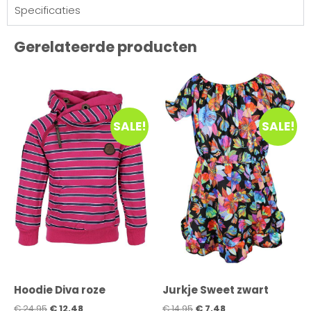
Specificaties
Gerelateerde producten
SALE!
SALE!
Hoodie Diva roze
Jurkje Sweet zwart
€
24,95
€
12,48
€
14,95
€
7,48