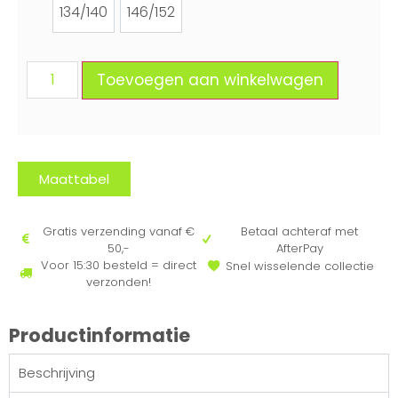
134/140
146/152
134/140
146/152
Toevoegen aan winkelwagen
Maattabel
Gratis verzending vanaf €
Betaal achteraf met
50,-
AfterPay
Voor 15:30 besteld = direct
Snel wisselende collectie
verzonden!
Productinformatie
Beschrijving