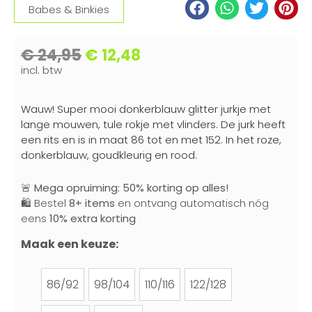
Babes & Binkies
€
24,95
€
12,48
incl. btw
Wauw! Super mooi donkerblauw glitter jurkje met
lange mouwen, tule rokje met vlinders. De jurk heeft
een rits en is in maat 86 tot en met 152. In het roze,
donkerblauw, goudkleurig en rood.
🚨
Mega opruiming: 50% korting op alles!
🛍️ Bestel
8+ items
en ontvang automatisch nóg
eens
10% extra korting
Maak een keuze:
86/92
98/104
110/116
122/128
86/92
98/104
110/116
122/128