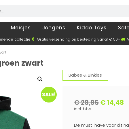
Meisjes
Jongens
Kiddo Toys
Sal
elende collectie
Gratis verzending bij besteding vanaf € 50,-
V
wart
groen zwart
Babes & Binkies
SALE!
€
28,95
€
14,48
incl. btw
De must-have voor dit n