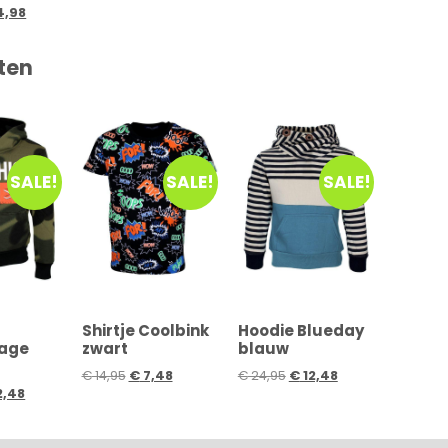
4,98
ten
SALE!
SALE!
SALE!
Shirtje Coolbink
Hoodie Blueday
age
zwart
blauw
€
14,95
€
7,48
€
24,95
€
12,48
2,48