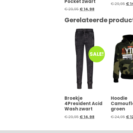
Pocket zwart
€
29,95
€
1
€
29,95
€
14,98
Gerelateerde produc
SALE!
Broekje
Hoodie
4President Acid
Camoufl
Wash zwart
groen
€
29,95
€
14,98
€
24,95
€
1