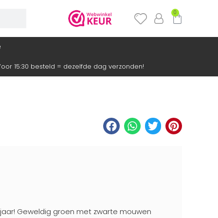
0
e
oor 15:30 besteld = dezelfde dag verzonden!
ajaar! Geweldig groen met zwarte mouwen