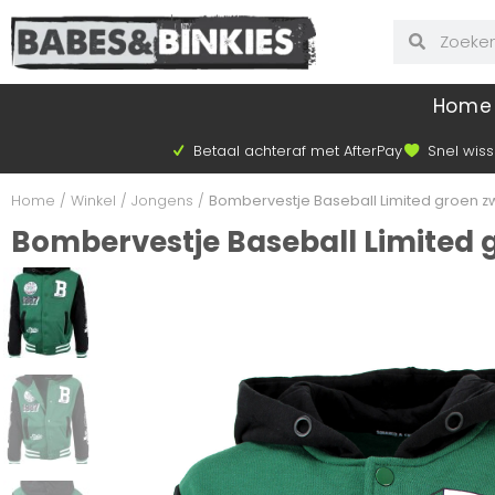
Home
Betaal achteraf met AfterPay
Snel wiss
Home
/
Winkel
/
Jongens
/
Bombervestje Baseball Limited groen z
Bombervestje Baseball Limited 