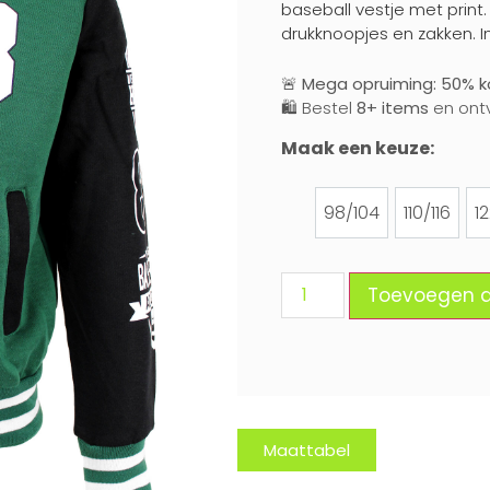
baseball vestje met print
drukknoopjes en zakken. I
🚨
Mega opruiming: 50% ko
🛍️ Bestel
8+ items
en ont
Maak een keuze:
98/104
110/116
1
98/104
110/116
Toevoegen 
Maattabel