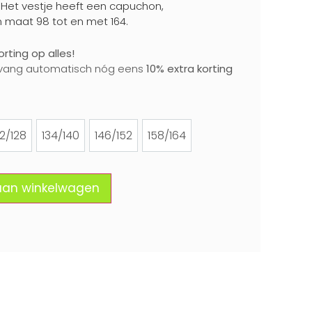
. Het vestje heeft een capuchon,
n maat 98 tot en met 164.
rting op alles!
vang automatisch nóg eens
10% extra korting
22/128
134/140
146/152
158/164
122/128
134/140
146/152
158/164
aan winkelwagen