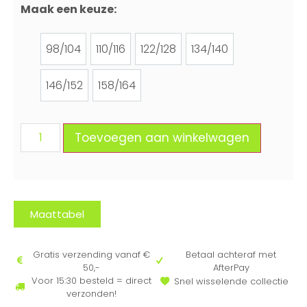
Maak een keuze:
98/104
110/116
122/128
134/140
98/104
110/116
122/128
134/140
146/152
158/164
146/152
158/164
Toevoegen aan winkelwagen
Maattabel
Gratis verzending vanaf €
Betaal achteraf met
50,-
AfterPay
Voor 15:30 besteld = direct
Snel wisselende collectie
verzonden!