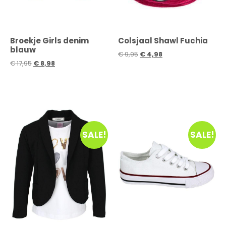
Broekje Girls denim
Colsjaal Shawl Fuchia
blauw
€
9,95
€
4,98
€
17,95
€
8,98
SALE!
SALE!