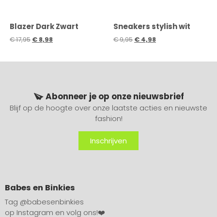
Blazer Dark Zwart
Sneakers stylish wit
€
17,95
€
8,98
€
9,95
€
4,98
Abonneer je op onze nieuwsbrief
Blijf op de hoogte over onze laatste acties en nieuwste
fashion!
Inschrijven
Babes en Binkies
Tag
@babesenbinkies
op Instagram en volg ons!❤️