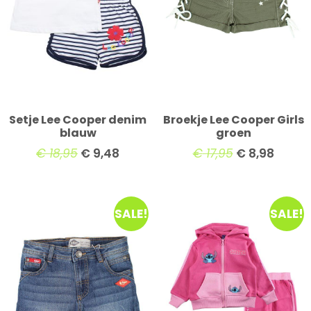
Setje Lee Cooper denim
Broekje Lee Cooper Girls
blauw
groen
€
18,95
€
9,48
€
17,95
€
8,98
SALE!
SALE!