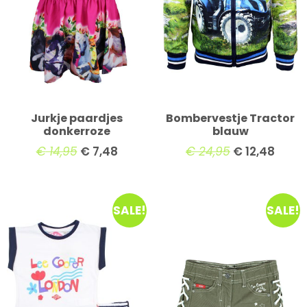
Jurkje paardjes
Bombervestje Tractor
donkerroze
blauw
€
14,95
€
7,48
€
24,95
€
12,48
SALE!
SALE!