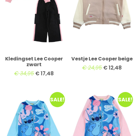
Kledingset Lee Cooper
Vestje Lee Cooper beige
zwart
€
24,95
€
12,48
€
34,95
€
17,48
SALE!
SALE!