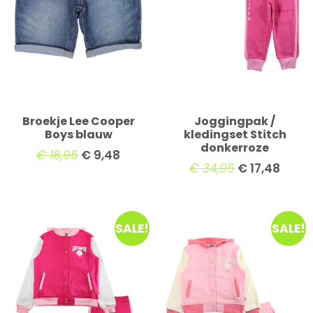
Broekje Lee Cooper
Joggingpak /
Boys blauw
kledingset Stitch
donkerroze
€
18,95
€
9,48
€
34,95
€
17,48
SALE!
SALE!