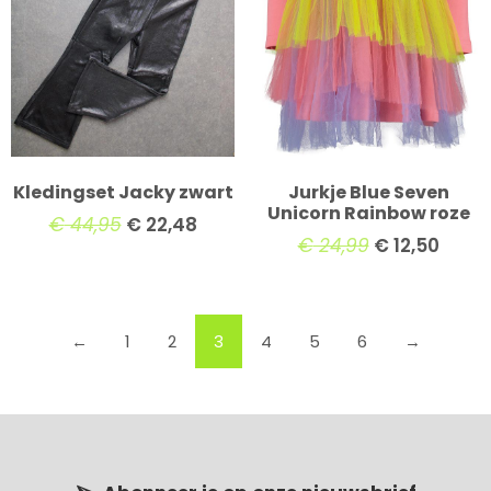
Kledingset Jacky zwart
Jurkje Blue Seven
Unicorn Rainbow roze
€
44,95
€
22,48
€
24,99
€
12,50
←
1
2
3
4
5
6
→