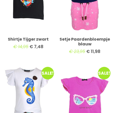
Shirtje Tijger zwart
Setje Paardenbloempje
blauw
€
14,95
€
7,48
€
23,95
€
11,98
SALE!
SALE!