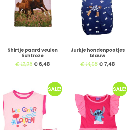
Shirtje paard veulen
Jurkje hondenpootjes
lichtroze
blauw
€
12,95
€
6,48
€
14,95
€
7,48
SALE!
SALE!