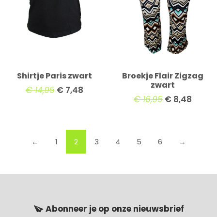
Shirtje Paris zwart
Broekje Flair Zigzag
zwart
€
14,95
€
7,48
€
16,95
€
8,48
←
1
2
3
4
5
6
→
Abonneer je op onze nieuwsbrief