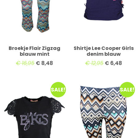
Broekje Flair Zigzag
Shirtje Lee Cooper Girls
blauw mint
denim blauw
€
16,95
€
8,48
€
12,95
€
6,48
SALE!
SALE!