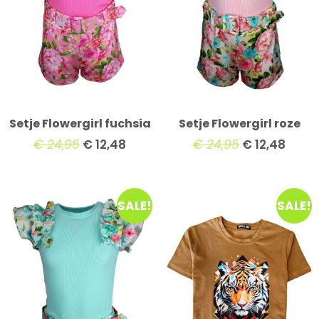
Setje Flowergirl fuchsia
Setje Flowergirl roze
€
24,95
€
12,48
€
24,95
€
12,48
SALE!
SALE!