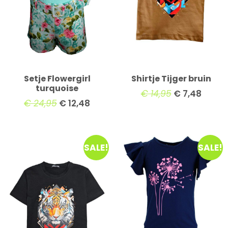
Setje Flowergirl
Shirtje Tijger bruin
turquoise
€
14,95
€
7,48
€
24,95
€
12,48
SALE!
SALE!