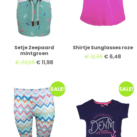
Setje Zeepaard
Shirtje Sunglasses roze
mintgroen
€
12,95
€
6,48
€
23,95
€
11,98
SALE!
SALE!