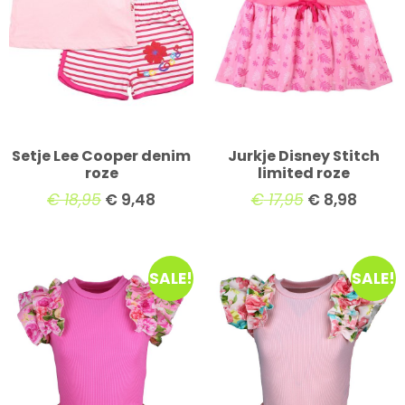
Setje Lee Cooper denim
Jurkje Disney Stitch
roze
limited roze
€
18,95
€
9,48
€
17,95
€
8,98
SALE!
SALE!