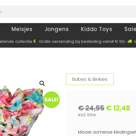
Meisjes
Jongens
Kiddo Toys
Sal
elende collectie
Gratis verzending bij besteding vanaf € 50,-
V
Babes & Binkies
SALE!
€
24,95
€
12,48
incl. btw
Mooie zomerse kledingset