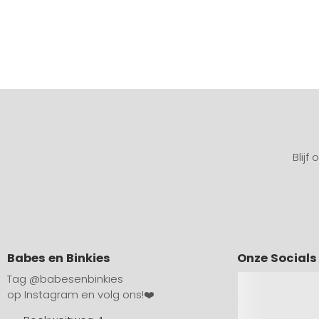
Blijf
Babes en Binkies
Onze Socials
Tag
@babesenbinkies
op Instagram en volg ons!❤️