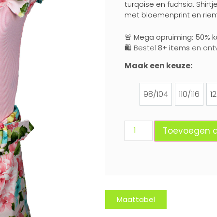
turqoise en fuchsia. Shir
met bloemenprint en riem.
🚨
Mega opruiming: 50% ko
🛍️ Bestel
8+ items
en ont
Maak een keuze:
98/104
110/116
1
98/104
110/116
Toevoegen 
Maattabel