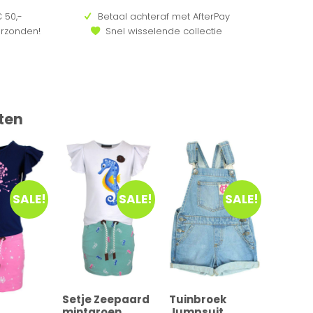
 50,-
Betaal achteraf met AfterPay
erzonden!
Snel wisselende collectie
ten
SALE!
SALE!
SALE!
Setje Zeepaard
Tuinbroek
mintgroen
Jumpsuit