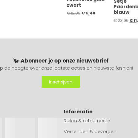
Setje
zwart
Paarden
blauw
€
12,95
€
6,48
€
23,95
€
11
Abonneer je op onze nieuwsbrief
 op de hoogte over onze laatste acties en nieuwste fashion!
Inschrijven
Informatie
Ruilen & retourneren
Verzenden & bezorgen