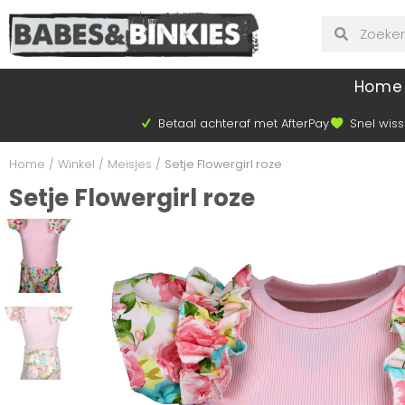
Home
Betaal achteraf met AfterPay
Snel wiss
Home
/
Winkel
/
Meisjes
/
Setje Flowergirl roze
Setje Flowergirl roze