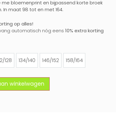
tje me bloemenprint en bijpassend korte broek
 In maat 98 tot en met 164.
rting op alles!
vang automatisch nóg eens
10% extra korting
22/128
134/140
146/152
158/164
122/128
134/140
146/152
158/164
aan winkelwagen