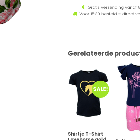
Gratis verzending vanaf €
Voor 15:30 besteld = direct v
Gerelateerde produc
SALE!
Shirtje T-Shirt
Lovehorse gold