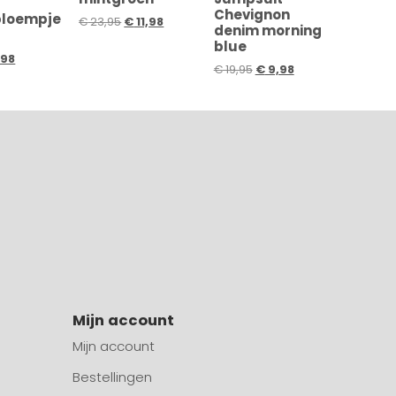
Chevignon
bloempje
€
23,95
€
11,98
denim morning
blue
,98
€
19,95
€
9,98
Mijn account
Mijn account
Bestellingen