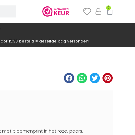
0
e
oor 15:30 besteld = dezelfde dag verzonden!
 met bloemenprint in het roze, paars,