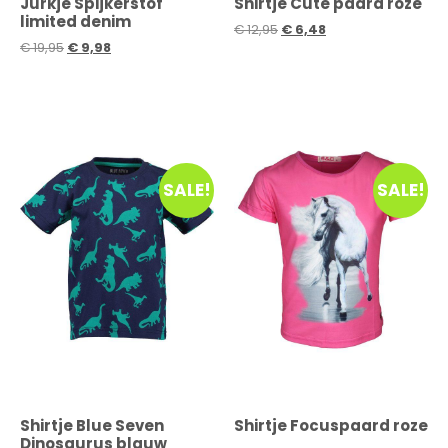
Jurkje Spijkerstof
Shirtje Cute paard roze
limited denim
€
12,95
€
6,48
€
19,95
€
9,98
SALE!
SALE!
Shirtje Blue Seven
Shirtje Focuspaard roze
Dinosaurus blauw