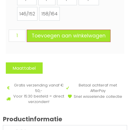
98/104
110/116
122/128
134/140
146/152
158/164
146/152
158/164
Toevoegen aan winkelwagen
Maattabel
Gratis verzending vanaf €
Betaal achteraf met
50,-
AfterPay
Voor 15:30 besteld = direct
Snel wisselende collectie
verzonden!
Productinformatie