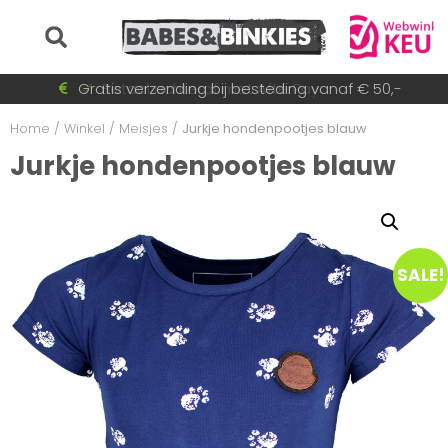
Voor 15:30 besteld = dezelfde dag verzonden!
Gratis verzending bij besteding vanaf € 50,-
Betaal achteraf met AfterPay
Snel wisselende collectie
Home
/
Winkel
/
Meisjes
/
Jurkje hondenpootjes blauw
Jurkje hondenpootjes blauw
SALE!