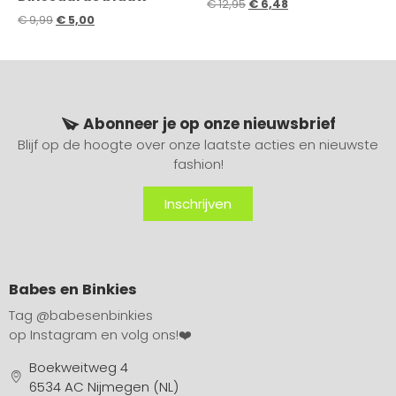
€
12,95
€
6,48
€
9,99
€
5,00
Abonneer je op onze nieuwsbrief
Blijf op de hoogte over onze laatste acties en nieuwste
fashion!
Inschrijven
Babes en Binkies
Tag
@babesenbinkies
op Instagram en volg ons!❤️
Boekweitweg 4
6534 AC Nijmegen (NL)