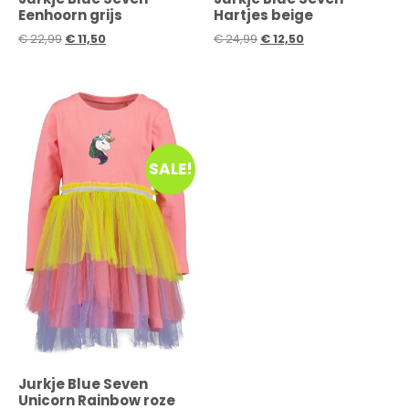
Eenhoorn grijs
Hartjes beige
€
22,99
€
11,50
€
24,99
€
12,50
SALE!
Jurkje Blue Seven
Unicorn Rainbow roze