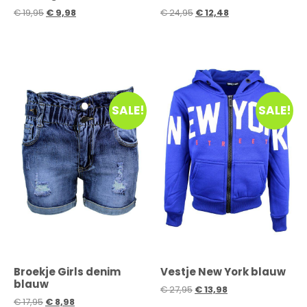
€
19,95
€
9,98
€
24,95
€
12,48
SALE!
SALE!
Broekje Girls denim
Vestje New York blauw
blauw
€
27,95
€
13,98
€
17,95
€
8,98