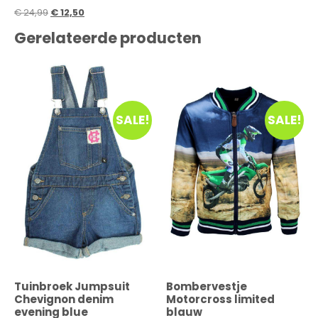
€
24,99
€
12,50
Gerelateerde producten
SALE!
SALE!
Tuinbroek Jumpsuit
Bombervestje
Chevignon denim
Motorcross limited
evening blue
blauw