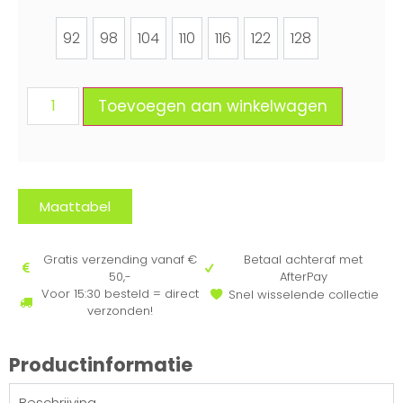
92
98
104
110
116
122
128
92
98
104
110
116
122
128
Toevoegen aan winkelwagen
Maattabel
Gratis verzending vanaf €
Betaal achteraf met
50,-
AfterPay
Voor 15:30 besteld = direct
Snel wisselende collectie
verzonden!
Productinformatie
Beschrijving