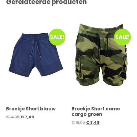
Gerelateerde producten
SALE!
SALE!
Broekje Short blauw
Broekje Short camo
cargo groen
€
14,95
€
7,48
€
16,95
€
8,48