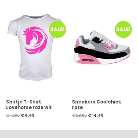
SALE!
SALE!
Shirtje T-Shirt
Sneakers Coolchick
Lovehorse roze wit
roze
€
12,95
€
6,48
€
28,95
€
14,48