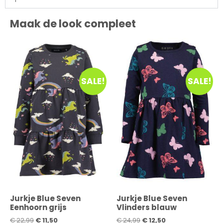
Maak de look compleet
SALE!
SALE!
Jurkje Blue Seven
Jurkje Blue Seven
Eenhoorn grijs
Vlinders blauw
€
22,99
€
11,50
€
24,99
€
12,50