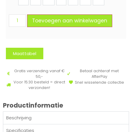
92
98
104
110
116
122
128
Toevoegen aan winkelwagen
Maattabel
Gratis verzending vanaf €
Betaal achteraf met
50,-
AfterPay
Voor 15:30 besteld = direct
Snel wisselende collectie
verzonden!
Productinformatie
Beschrijving
Specificaties