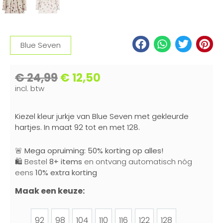
Blue Seven
€
24,99
€
12,50
incl. btw
Kiezel kleur jurkje van Blue Seven met gekleurde
hartjes. In maat 92 tot en met 128.
🚨
Mega opruiming: 50% korting op alles!
🛍️ Bestel
8+ items
en ontvang automatisch nóg
eens
10% extra korting
Maak een keuze:
92
98
104
110
116
122
128