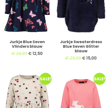
Jurkje Blue Seven
Jurkje Sweaterdress
Vlinders blauw
Blue Seven Glitter
blauw
€
24,99
€
12,50
€
29,99
€
15,00
SALE!
SALE!