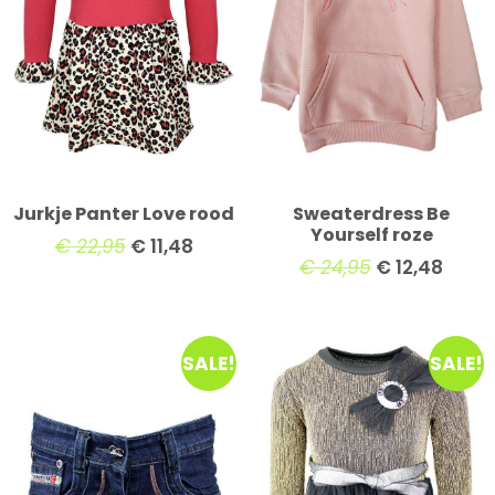
Jurkje Panter Love rood
Sweaterdress Be
Yourself roze
€
22,95
€
11,48
€
24,95
€
12,48
SALE!
SALE!