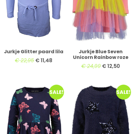
Jurkje Glitter paard lila
Jurkje Blue Seven
Unicorn Rainbow roze
€
22,95
€
11,48
€
24,99
€
12,50
SALE!
SALE!