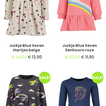
Jurkje Blue Seven
Jurkje Blue Seven
Hartjes beige
Eenhoorn roze
€
24,99
€
12,50
€
22,99
€
11,50
SALE!
SALE!