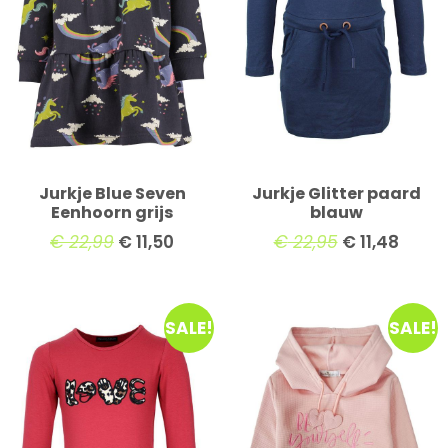
Jurkje Blue Seven
Jurkje Glitter paard
Eenhoorn grijs
blauw
€
22,99
€
11,50
€
22,95
€
11,48
SALE!
SALE!