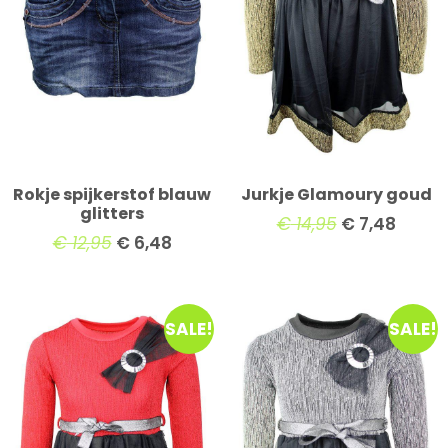
Rokje spijkerstof blauw
Jurkje Glamoury goud
glitters
€
14,95
€
7,48
€
12,95
€
6,48
SALE!
SALE!