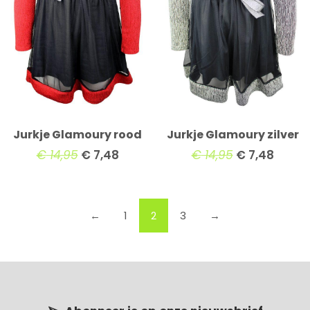
Jurkje Glamoury rood
Jurkje Glamoury zilver
€
14,95
€
7,48
€
14,95
€
7,48
←
1
2
3
→