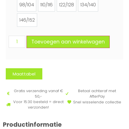
98/104
110/116
122/128
134/140
98/104
110/116
122/128
134/140
146/152
146/152
Toevoegen aan winkelwagen
Maattabel
Gratis verzending vanaf €
Betaal achteraf met
50,-
AfterPay
Voor 15:30 besteld = direct
Snel wisselende collectie
verzonden!
Productinformatie