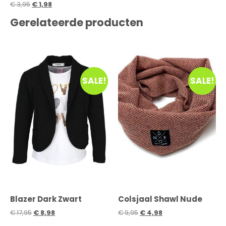
€
3,95
€
1,98
Gerelateerde producten
SALE!
SALE!
Blazer Dark Zwart
Colsjaal Shawl Nude
€
17,95
€
8,98
€
9,95
€
4,98