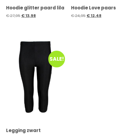
Hoodie glitter paard lila
Hoodie Love paars
€
27,95
€
13,98
€
24,95
€
12,48
SALE!
Legging zwart