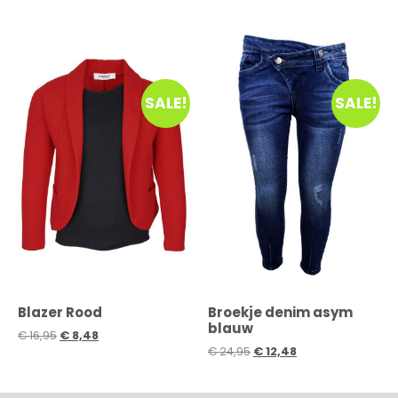
SALE!
SALE!
Blazer Rood
Broekje denim asym
blauw
€
16,95
€
8,48
€
24,95
€
12,48