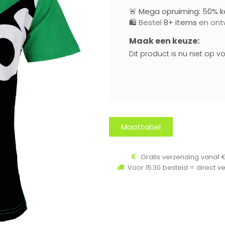
🚨
Mega opruiming: 50% ko
🛍️ Bestel
8+ items
en ont
Maak een keuze:
Dit product is nu niet op 
Maattabel
Gratis verzending vanaf €
Voor 15:30 besteld = direct v