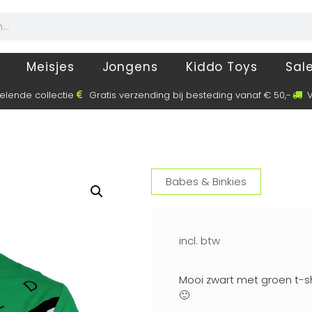
Meisjes
Jongens
Kiddo Toys
Sal
elende collectie
Gratis verzending bij besteding vanaf € 50,-
V
Babes & Binkies
incl. btw
Mooi zwart met groen t-shir
🙂