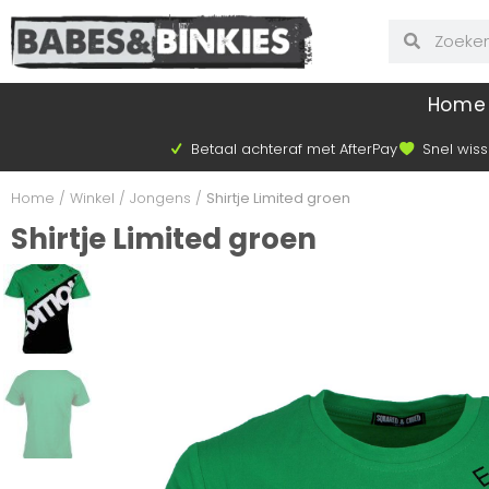
Home
Betaal achteraf met AfterPay
Snel wiss
Home
/
Winkel
/
Jongens
/
Shirtje Limited groen
Shirtje Limited groen