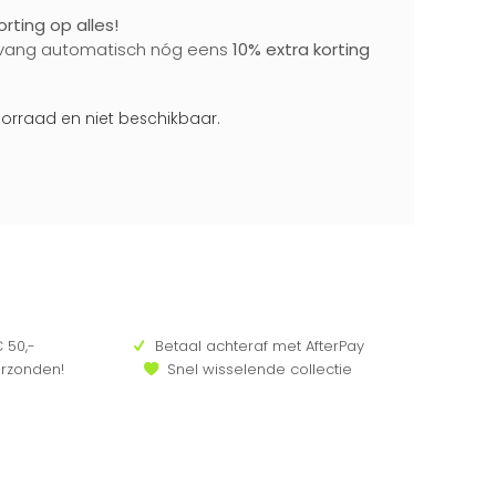
rting op alles!
vang automatisch nóg eens
10% extra korting
voorraad en niet beschikbaar.
 50,-
Betaal achteraf met AfterPay
erzonden!
Snel wisselende collectie