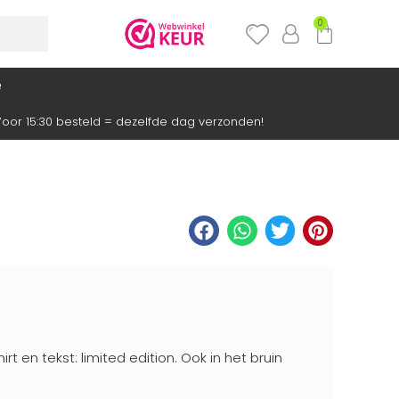
0
e
oor 15:30 besteld = dezelfde dag verzonden!
t en tekst: limited edition. Ook in het bruin