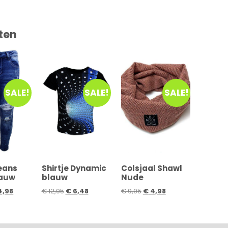
ten
SALE!
SALE!
SALE!
jeans
Shirtje Dynamic
Colsjaal Shawl
lauw
blauw
Nude
4,98
€
12,95
€
6,48
€
9,95
€
4,98