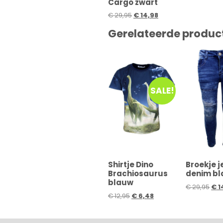
Cargo zwart
€
29,95
€
14,98
Gerelateerde produc
SALE!
Shirtje Dino
Broekje 
Brachiosaurus
denim b
blauw
€
29,95
€
1
€
12,95
€
6,48