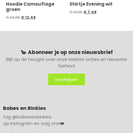
Hoodie Camouflage
Shirtje Evening wit
groen
€
14,95
€
7,48
€
24,95
€
12,48
Abonneer je op onze nieuwsbrief
Blijf op de hoogte over onze laatste acties en nieuwste
fashion!
Inschrijven
Babes en Binkies
Tag
@babesenbinkies
op Instagram en volg ons!❤️