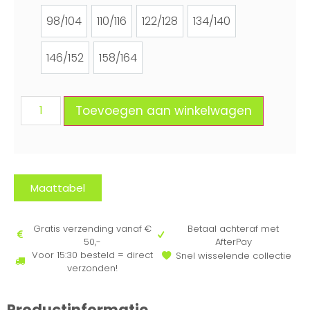
98/104
110/116
122/128
134/140
98/104
110/116
122/128
134/140
146/152
158/164
146/152
158/164
Toevoegen aan winkelwagen
Maattabel
Gratis verzending vanaf €
Betaal achteraf met
50,-
AfterPay
Voor 15:30 besteld = direct
Snel wisselende collectie
verzonden!
Productinformatie