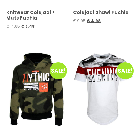
Knitwear Colsjaal +
Colsjaal Shawl Fuchia
Muts Fuchia
€
9,95
€
4,98
€
14,95
€
7,48
SALE!
SALE!