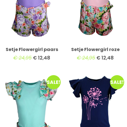
Setje Flowergirl paars
Setje Flowergirl roze
€
24,95
€
12,48
€
24,95
€
12,48
SALE!
SALE!