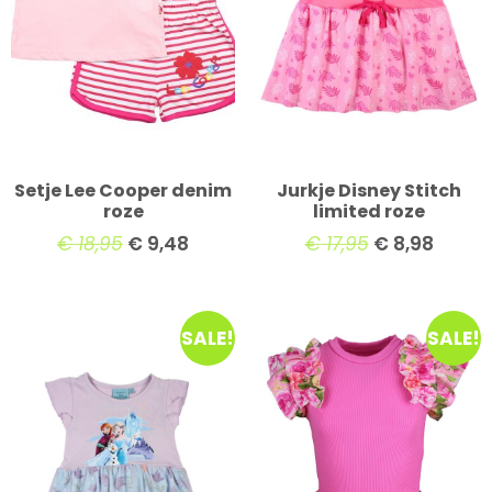
Setje Lee Cooper denim
Jurkje Disney Stitch
roze
limited roze
€
18,95
€
9,48
€
17,95
€
8,98
SALE!
SALE!