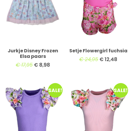
Jurkje Disney Frozen
Setje Flowergirl fuchsia
Elsa paars
€
24,95
€
12,48
€
17,95
€
8,98
SALE!
SALE!