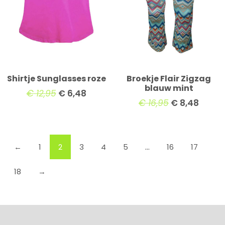
Shirtje Sunglasses roze
Broekje Flair Zigzag
blauw mint
€
12,95
€
6,48
€
16,95
€
8,48
←
1
2
3
4
5
…
16
17
18
→