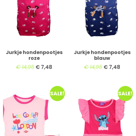
Jurkje hondenpootjes
Jurkje hondenpootjes
roze
blauw
€
14,95
€
7,48
€
14,95
€
7,48
SALE!
SALE!