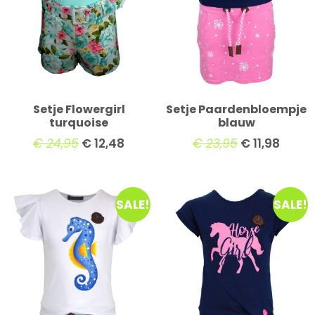
Setje Flowergirl
Setje Paardenbloempje
turquoise
blauw
€
24,95
€
12,48
€
23,95
€
11,98
SALE!
SALE!