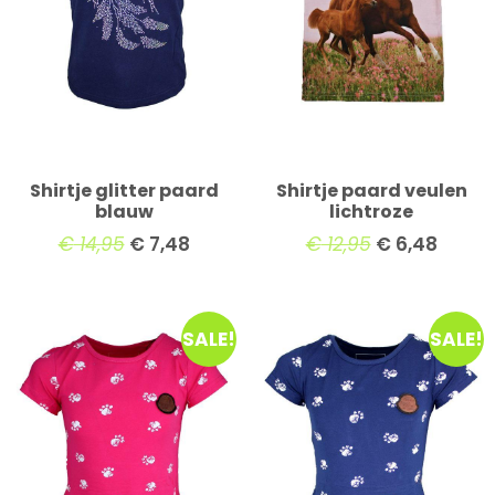
Shirtje glitter paard
Shirtje paard veulen
blauw
lichtroze
€
14,95
€
7,48
€
12,95
€
6,48
SALE!
SALE!