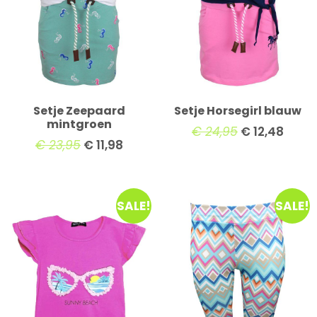
Setje Zeepaard
Setje Horsegirl blauw
mintgroen
€
24,95
€
12,48
€
23,95
€
11,98
SALE!
SALE!