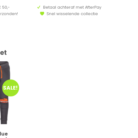
 50,-
Betaal achteraf met AfterPay
erzonden!
Snel wisselende collectie
et
SALE!
Blue