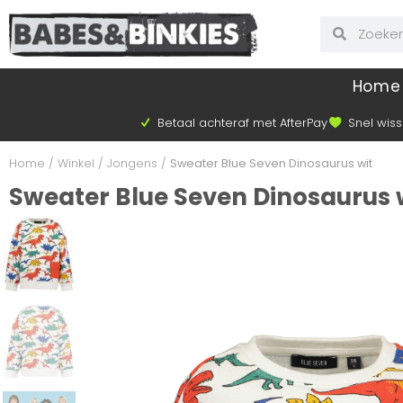
Home
Betaal achteraf met AfterPay
Snel wiss
Home
/
Winkel
/
Jongens
/
Sweater Blue Seven Dinosaurus wit
Sweater Blue Seven Dinosaurus 