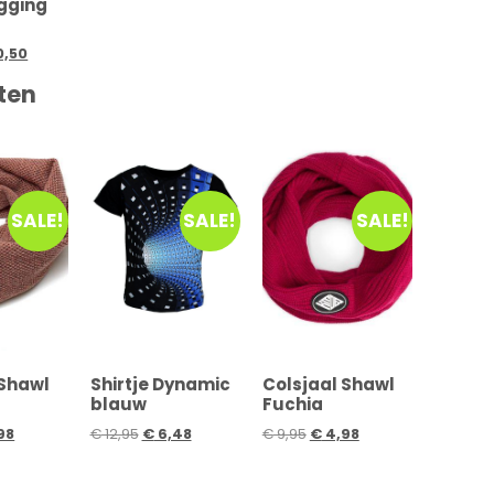
gging
0,50
ten
SALE!
SALE!
SALE!
 Shawl
Shirtje Dynamic
Colsjaal Shawl
blauw
Fuchia
98
€
12,95
€
6,48
€
9,95
€
4,98