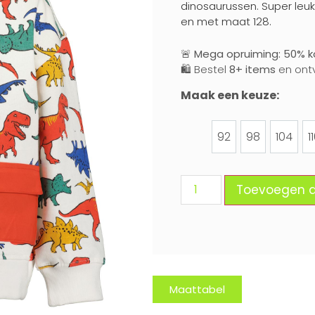
dinosaurussen. Super leuk
en met maat 128.
🚨
Mega opruiming: 50% ko
🛍️ Bestel
8+ items
en ont
Maak een keuze:
92
98
104
1
92
98
104
Toevoegen 
Maattabel