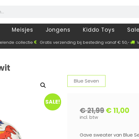
Meisjes
Jongens
Kiddo Toys
Sal
elende collectie
Gratis verzending bij besteding vanaf € 50,-
V
wit
Blue Seven
SALE!
€
21,99
€
11,00
incl. btw
Gave sweater van Blue Se