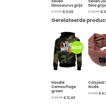
Seven
Seven Jo
Dinosaurus grijs
Dino grijs
€
21,99
€
11,00
€
20,99
€
1
Gerelateerde produc
SALE!
Hoodie
Colsjaal
Camouflage
Nude
groen
€
9,95
€
4,
€
24,95
€
12,48