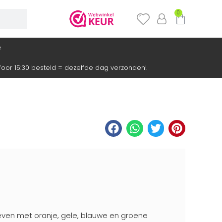
0
e
oor 15:30 besteld = dezelfde dag verzonden!
ven met oranje, gele, blauwe en groene