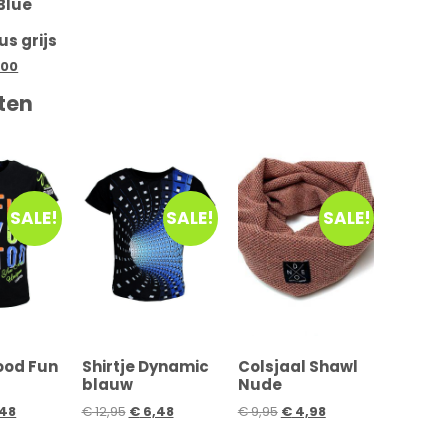
Blue
s grijs
,00
ten
SALE!
SALE!
SALE!
Good Fun
Shirtje Dynamic
Colsjaal Shawl
blauw
Nude
48
€
12,95
€
6,48
€
9,95
€
4,98