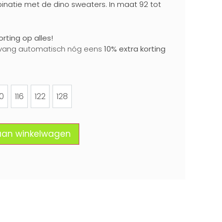
binatie met de dino sweaters. In maat 92 tot
rting op alles!
vang automatisch nóg eens
10% extra korting
10
116
122
128
110
116
122
128
aan winkelwagen