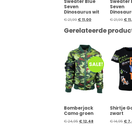
Sweater Blue
Sweater 
Seven
Seven
Dinosaurus wit
Dinosauru
€
21,99
€
11,00
€
21,99
€
11
Gerelateerde produc
SALE!
Bomberjack
Shirtje 
Camo groen
zwart
€
24,95
€
12,48
€
14,95
€
7,