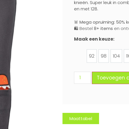
knieën. Super leuk in com
en met 128.
🚨
Mega opruiming: 50% ko
🛍️ Bestel
8+ items
en ont
Maak een keuze:
92
98
104
1
92
98
104
Toevoegen 
Maattabel