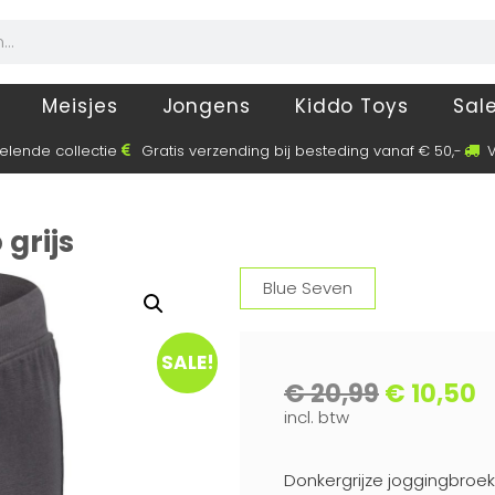
Meisjes
Jongens
Kiddo Toys
Sal
elende collectie
Gratis verzending bij besteding vanaf € 50,-
V
grijs
Blue Seven
SALE!
€
20,99
€
10,50
incl. btw
Donkergrijze joggingbroek