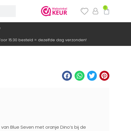
0
e
oor 15:30 besteld = dezelfde dag verzonden!
 van Blue Seven met oranje Dino’s bij de