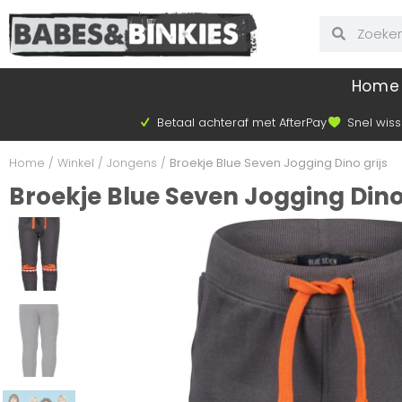
Home
Betaal achteraf met AfterPay
Snel wiss
Home
/
Winkel
/
Jongens
/
Broekje Blue Seven Jogging Dino grijs
Broekje Blue Seven Jogging Dino 