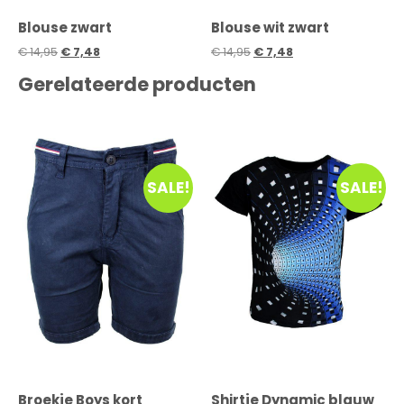
Blouse zwart
Blouse wit zwart
€
14,95
€
7,48
€
14,95
€
7,48
Gerelateerde producten
SALE!
SALE!
Broekje Boys kort
Shirtje Dynamic blauw