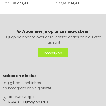
€
24,95
€
12,48
€
29,95
€
14,98
Abonneer je op onze nieuwsbrief
Blijf op de hoogte over onze laatste acties en nieuwste
fashion!
Inschrijven
Babes en Binkies
Tag
@babesenbinkies
op Instagram en volg ons!❤️
Boekweitweg 4
6534 AC Nijmegen (NL)