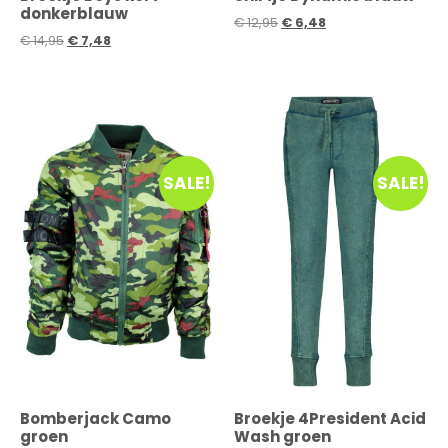
donkerblauw
€
12,95
€
6,48
€
14,95
€
7,48
SALE!
SALE!
Bomberjack Camo
Broekje 4President Acid
groen
Wash groen