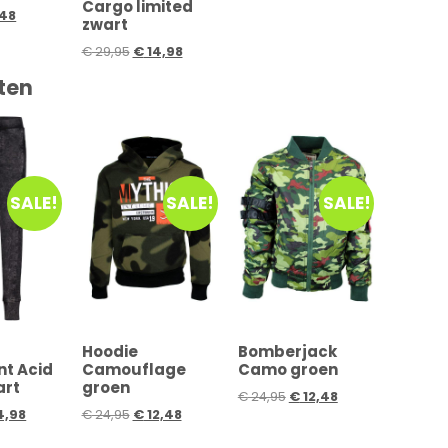
Cargo limited
48
zwart
€
29,95
€
14,98
ten
SALE!
SALE!
SALE!
Hoodie
Bomberjack
nt Acid
Camouflage
Camo groen
art
groen
€
24,95
€
12,48
4,98
€
24,95
€
12,48