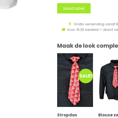
Maattabel
Gratis verzending vanaf €
Voor 15:30 besteld = direct v
Maak de look comple
SALE!
Stropdas
Blouse z