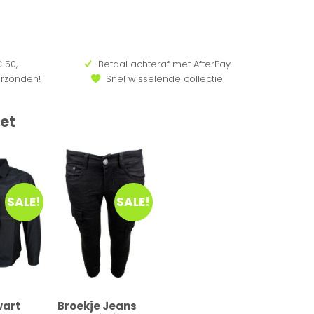
 50,-
Betaal achteraf met AfterPay
erzonden!
Snel wisselende collectie
et
SALE!
SALE!
wart
Broekje Jeans