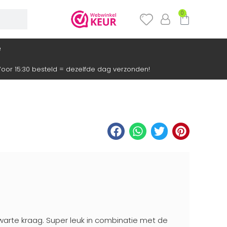
0
e
oor 15:30 besteld = dezelfde dag verzonden!
warte kraag. Super leuk in combinatie met de