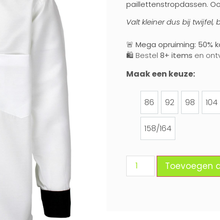
paillettenstropdassen. Oo
Valt kleiner dus bij twijfel
🚨
Mega opruiming: 50% ko
🛍️ Bestel
8+ items
en ont
Maak een keuze:
86
92
98
104
86
92
98
10
158/164
158/164
Toevoegen 