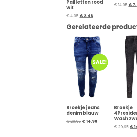
Pailletten rood
€
14,95
€
7,
wit
€
4,95
€
2,48
Gerelateerde produc
SALE!
Broekje jeans
Broekje
denim blauw
4Preside
Wash zw
€
29,95
€
14,98
€
29,95
€
1