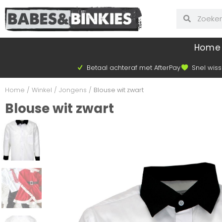
Home
Betaal achteraf met AfterPay
Snel wiss
Home
/
Winkel
/
Jongens
/
Blouse wit zwart
Blouse wit zwart