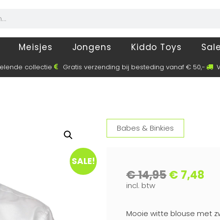
Meisjes
Jongens
Kiddo Toys
Sal
elende collectie
Gratis verzending bij besteding vanaf € 50,-
V
Babes & Binkies
SALE!
€
14,95
€
7,48
incl. btw
Mooie witte blouse met z