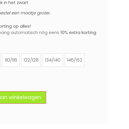
k in het zwart
, bestel een maatje groter.
rting op alles!
vang automatisch nóg eens
10% extra korting
110/116
122/128
134/140
146/152
4
110/116
122/128
134/140
146/152
aan winkelwagen