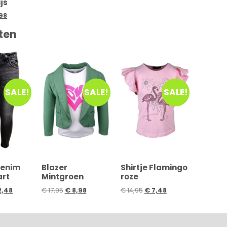
js
98
ten
SALE!
SALE!
SALE!
denim
Blazer
Shirtje Flamingo
art
Mintgroen
roze
2,48
€
17,95
€
8,98
€
14,95
€
7,48