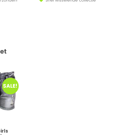
erzonden!
Snel wisselende collectie
et
SALE!
irls