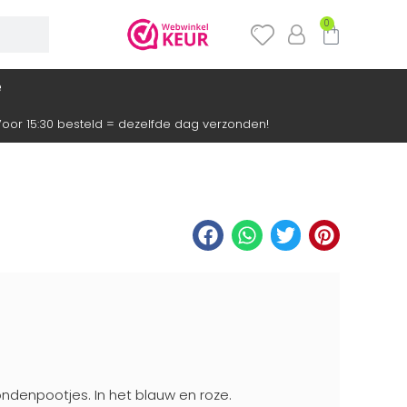
0
e
oor 15:30 besteld = dezelfde dag verzonden!
ondenpootjes. In het blauw en roze.