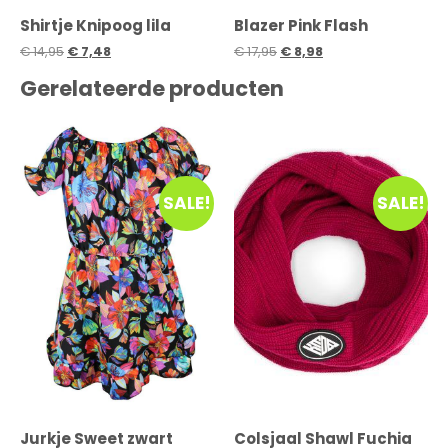
Shirtje Knipoog lila
Blazer Pink Flash
€
14,95
€
7,48
€
17,95
€
8,98
Gerelateerde producten
SALE!
SALE!
Jurkje Sweet zwart
Colsjaal Shawl Fuchia