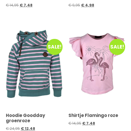
€
14,95
€
7,48
€
9,95
€
4,98
SALE!
SALE!
Hoodie Goodday
Shirtje Flamingo roze
groenroze
€
14,95
€
7,48
€
24,95
€
12,48