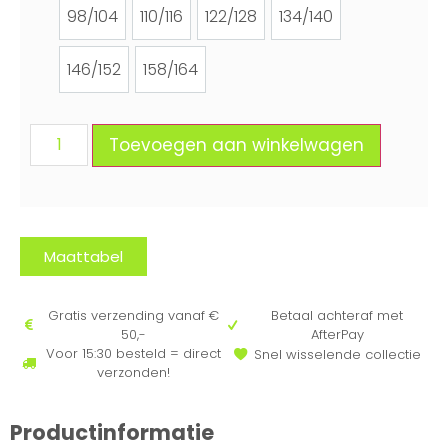
98/104
110/116
122/128
134/140
98/104
110/116
122/128
134/140
146/152
158/164
146/152
158/164
Toevoegen aan winkelwagen
Maattabel
Gratis verzending vanaf €
Betaal achteraf met
50,-
AfterPay
Voor 15:30 besteld = direct
Snel wisselende collectie
verzonden!
Productinformatie