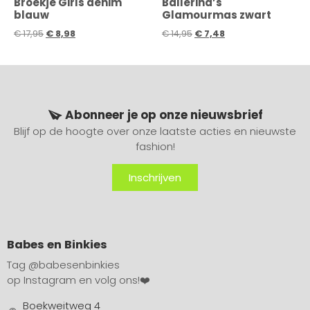
Broekje Girls denim
Ballerina’s
blauw
Glamourmas zwart
€
17,95
€
8,98
€
14,95
€
7,48
Abonneer je op onze nieuwsbrief
Blijf op de hoogte over onze laatste acties en nieuwste
fashion!
Inschrijven
Babes en Binkies
Tag
@babesenbinkies
op Instagram en volg ons!❤️
Boekweitweg 4