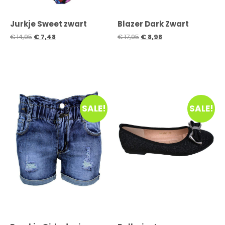
Jurkje Sweet zwart
Blazer Dark Zwart
€
14,95
€
7,48
€
17,95
€
8,98
SALE!
SALE!