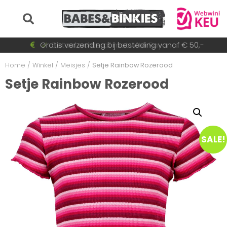
Voor 15:30 besteld = dezelfde dag verzonden!
Gratis verzending bij besteding vanaf € 50,-
Betaal achteraf met AfterPay
Snel wisselende collectie
Home
/
Winkel
/
Meisjes
/
Setje Rainbow Rozerood
Setje Rainbow Rozerood
SALE!