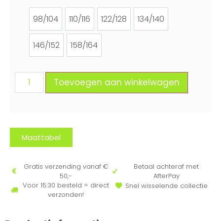
98/104
110/116
122/128
134/140
98/104
110/116
122/128
134/140
146/152
158/164
146/152
158/164
Toevoegen aan winkelwagen
Maattabel
Gratis verzending vanaf €
Betaal achteraf met
50,-
AfterPay
Voor 15:30 besteld = direct
Snel wisselende collectie
verzonden!