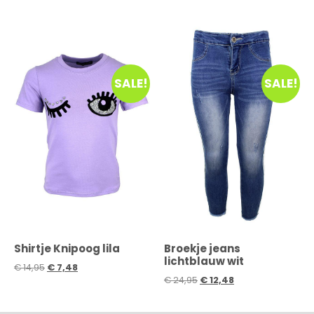
SALE!
SALE!
Shirtje Knipoog lila
Broekje jeans
lichtblauw wit
€
14,95
€
7,48
€
24,95
€
12,48