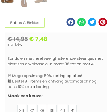
Babes & Binkies
€
14,95
€
7,48
incl. btw
Sandalen met heel veel glinsterende steentjes met
elastisch enkelbandje. In maat 36 tot en met 41.
🚨
Mega opruiming: 50% korting op alles!
🛍️ Bestel
8+ items
en ontvang automatisch nóg
eens
10% extra korting
Maak een keuze:
36
37
38
39
40
41