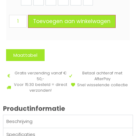
36
37
38
39
40
41
Toevoegen aan winkelwagen
Maattabel
Gratis verzending vanaf €
Betaal achteraf met
50,-
AfterPay
Voor 15:30 besteld = direct
Snel wisselende collectie
verzonden!
Productinformatie
Beschrijving
Specificaties