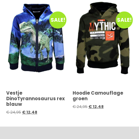
SALE!
SALE!
Vestje
Hoodie Camouflage
DinoTyrannosaurus rex
groen
blauw
€
24,95
€
12,48
€
24,95
€
12,48