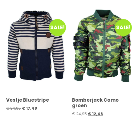
SALE!
SALE!
Vestje Bluestripe
Bomberjack Camo
groen
€
34,95
€
17,48
€
24,95
€
12,48